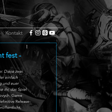
m
Kontakt
t fest -
r. Diese zwei 
er einfach 
g und euer 
 ihr, das Spiel 
rovych, Game 
finitive Release-
öffentlicht, 