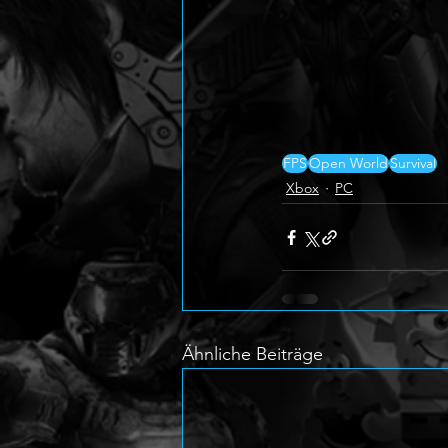
FPS
Open World
Survival
Xbox
PC
Ähnliche Beiträge