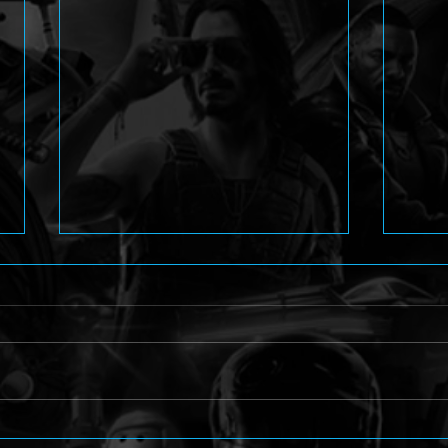
Arcade Shoot'em Up
Perso