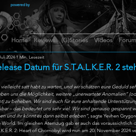
powered by
Home
Reviews
(G)Stories
Videos
Foru
Juli 2024
1 Min. Lesezeit
lease Datum für S.T.A.L.K.E.R. 2 steh
 vielleicht satt habt zu warten, und wir schätzen eure Geduld seh
ben uns die Möglichkeit, weitere „unerwartete Anomalien“ (od
nt) zu beheben. Wir sind euch für eure anhaltende Unterstützun
ar – das bedeutet uns sehr viel. Wir sind genauso gespannt wie
hen und ihr könnt es dann selbst erleben”,
 sagte Yevhen Grygo
World. Im gleichen Atemzug gab er auch das voraussichtlich de
K.E.R. 2: Heart of Chornobyl wird nun am 20. November 2024 ver