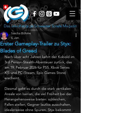
Das unabhängige Schweizer Spiele Magazin
Sascha Böhme
6. Jan.
Erster Gameplay-Trailer zu Styx:
Blades of Greed
Nach über acht Jahren kehrt der Kobold im 
3rd-Person-Stealth-Abenteuer zurück, das 
am 19. Februar 2026 für PS5, Xbox Series 
X|S und PC (Steam, Epic Games Store) 
erscheint.
Diesmal geht es durch die stark vertikalen 
Areale von Iserian, die viel Freiheit bei der 
Herangehensweise bieten: schleichen, 
Fallen stellen, Gegner lautlos ausschalten, 
idealerweise ohne Spuren. Styx bekommt 