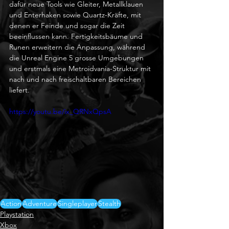
dafür neue Tools wie Gleiter, Metallklauen 
und Enterhaken sowie Quartz-Kräfte, mit 
denen er Feinde und sogar die Zeit 
beeinflussen kann. Fertigkeitsbäume und 
Runen erweitern die Anpassung, während 
die Unreal Engine 5 grosse Umgebungen 
und erstmals eine Metroidvania-Struktur mit 
nach und nach freischaltbaren Bereichen 
liefert.
https://youtu.be/ix_QRNxQpsA
Action
Adventure
Singleplayer
Stealth
Playstation
Xbox