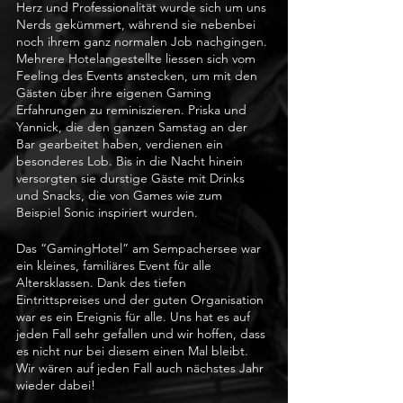
Herz und Professionalität wurde sich um uns 
Nerds gekümmert, während sie nebenbei 
noch ihrem ganz normalen Job nachgingen. 
Mehrere Hotelangestellte liessen sich vom 
Feeling des Events anstecken, um mit den 
Gästen über ihre eigenen Gaming 
Erfahrungen zu reminiszieren. Priska und 
Yannick, die den ganzen Samstag an der 
Bar gearbeitet haben, verdienen ein 
besonderes Lob. Bis in die Nacht hinein 
versorgten sie durstige Gäste mit Drinks 
und Snacks, die von Games wie zum 
Beispiel Sonic inspiriert wurden. 
Das “GamingHotel” am Sempachersee war 
ein kleines, familiäres Event für alle 
Altersklassen. Dank des tiefen 
Eintrittspreises und der guten Organisation 
war es ein Ereignis für alle. Uns hat es auf 
jeden Fall sehr gefallen und wir hoffen, dass 
es nicht nur bei diesem einen Mal bleibt. 
Wir wären auf jeden Fall auch nächstes Jahr 
wieder dabei!