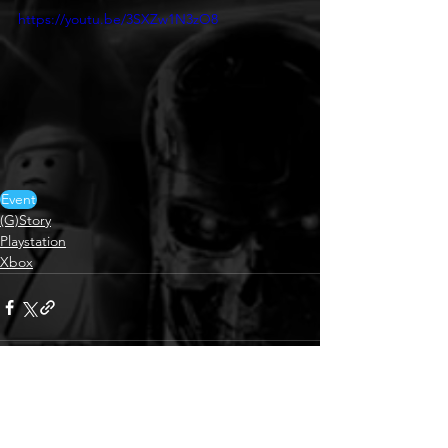
https://youtu.be/3SXZw1N3zO8
Event
(G)Story
Playstation
Xbox
Alle ansehen
Aktuelle Beiträge