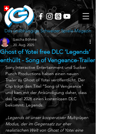
Das unabhängige Schweizer Spiele Magazin
Sascha Böhme
20. Aug. 2025
Ghost of Yotei free DLC ‘Legends’
enthüllt - Song of Vengeance-Trailer
Sony Interactive Entertainment und Sucker 
Punch Productions haben einen neuen 
Trailer zu Ghost of Yotei veröffentlicht. Der 
Clip trägt den Titel "Song of Vengeance" 
und kam mit der Ankündigung daher, dass 
das Spiel 2026 einen kostenlosen DLC 
bekommt: Legends.
„Legends ist unser kooperativer Multiplayer-
Modus, der im Gegensatz zur eher 
realistischen Welt von Ghost of Yotei eine 