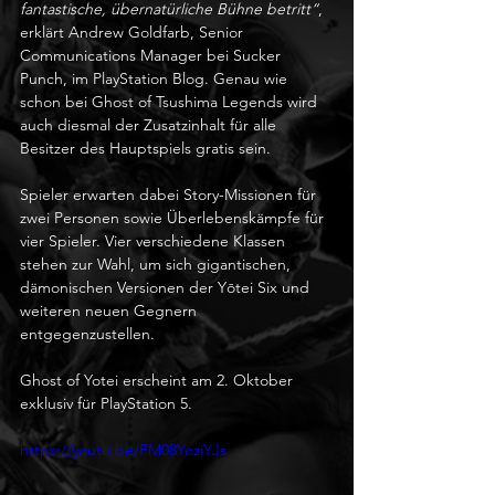
fantastische, übernatürliche Bühne betritt“
, 
erklärt Andrew Goldfarb, Senior 
Communications Manager bei Sucker 
Punch, im PlayStation Blog. Genau wie 
schon bei Ghost of Tsushima Legends wird 
auch diesmal der Zusatzinhalt für alle 
Besitzer des Hauptspiels gratis sein.
Spieler erwarten dabei Story-Missionen für 
zwei Personen sowie Überlebenskämpfe für 
vier Spieler. Vier verschiedene Klassen 
stehen zur Wahl, um sich gigantischen, 
dämonischen Versionen der Yōtei Six und 
weiteren neuen Gegnern 
entgegenzustellen.
Ghost of Yotei erscheint am 2. Oktober 
exklusiv für PlayStation 5.
https://youtu.be/FM08YoziYJs