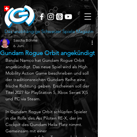
Das unabhängige Schweizer Spiele Magazin
Sascha Böhme
6. Juni
Gundam Rogue Orbit angekündigt
Bandai Namco hat Gundam Rogue Orbit 
angekündigt. Das neue Spiel wird als High 
Mobility Action Game beschrieben und soll 
der traditionsreichen Gundam Reihe eine 
frische Richtung geben. Erscheinen soll der 
Titel 2027 für PlayStation 5, Xbox Series X|S 
und PC via Steam.
In Gundam Rogue Orbit schlüpfen Spieler 
in die Rolle des Ass Piloten RE-X, der im 
Cockpit des Gundam Helix Platz nimmt. 
Gemeinsam mit einer 