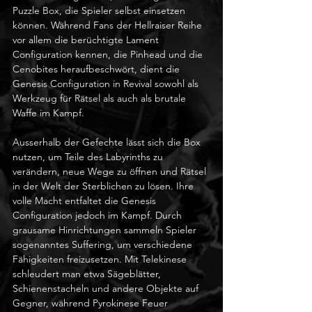
Puzzle Box, die Spieler selbst einsetzen 
können. Während Fans der Hellraiser Reihe 
vor allem die berüchtigte Lament 
Configuration kennen, die Pinhead und die 
Cenobites heraufbeschwört, dient die 
Genesis Configuration in Revival sowohl als 
Werkzeug für Rätsel als auch als brutale 
Waffe im Kampf.
Ausserhalb der Gefechte lässt sich die Box 
nutzen, um Teile des Labyrinths zu 
verändern, neue Wege zu öffnen und Rätsel 
in der Welt der Sterblichen zu lösen. Ihre 
volle Macht entfaltet die Genesis 
Configuration jedoch im Kampf. Durch 
grausame Hinrichtungen sammeln Spieler 
sogenanntes Suffering, um verschiedene 
Fähigkeiten freizusetzen. Mit Telekinese 
schleudert man etwa Sägeblätter, 
Schienenstacheln und andere Objekte auf 
Gegner, während Pyrokinese Feuer 