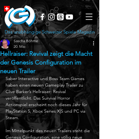
Das unabhängige Schweizer Spiele Magazin
Sascha Böhme
20. Mai
Hellraiser: Revival zeigt die Macht
der Genesis Configuration im
neuen Trailer
Saber Interactive und Boss Team Games 
haben einen neuen Gameplay Trailer zu 
Clive Barker’s Hellraiser: Revival 
veröffentlicht. Das Survival Horror 
Actionspiel erscheint noch dieses Jahr für 
PlayStation 5, Xbox Series X|S und PC via 
Steam.
Im Mittelpunkt des neuen Trailers steht die 
Genesis Configuration, eine völlig neue 