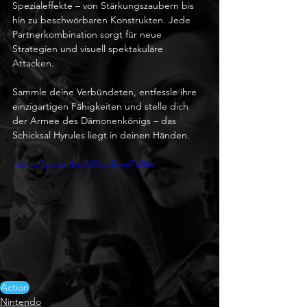
Spezialeffekte – von Stärkungszaubern bis 
hin zu beschwörbaren Konstrukten. Jede 
Partnerkombination sorgt für neue 
Strategien und visuell spektakuläre 
Attacken.
Sammle deine Verbündeten, entfessle ihre 
einzigartigen Fähigkeiten und stelle dich 
der Armee des Dämonenkönigs – das 
Schicksal Hyrules liegt in deinen Händen.
https://youtu.be/WYpLBmy7xMw
Action
Nintendo