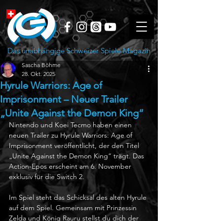
Das unabhängige Schweizer Spiele Magazin
Sascha Böhme
28. Okt. 2025
Hyrule Warriors: Age of
Imprisonment – Neuer Trailer
„Unite Against the Demon King“
Nintendo und Koei Tecmo haben einen 
neuen Trailer zu Hyrule Warriors: Age of 
Imprisonment veröffentlicht, der den Titel 
„Unite Against the Demon King“ trägt. Das 
Action-Epos erscheint am 6. November 
exklusiv für die Switch 2.
Im Spiel steht das Schicksal des alten Hyrule 
auf dem Spiel. Gemeinsam mit Prinzessin 
Zelda und König Rauru stellst du dich der 