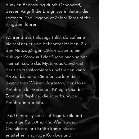
dunklen Bedrohung durch Ganondorf, 
dessen Angriff die Ereignisse einleitet, die 
später zu The Legend of Zelda: Tears of the 
Kingdom führen.
Während des Feldzugs triffst du auf eine 
Vielzahl neuer und bekannter Helden. Zu 
den Neuzugängen zählen Calamo, ein 
quirliger Korok auf der Suche nach seiner 
Heimat, sowie das Mysterious Construct, 
das sich transformieren und fliegen kann. 
An Zeldas Seite kämpfen zudem die 
legendären Weisen: Agraston, der stolze 
Anführer der Goronen, Königin Qia der 
Zora und Raphica, die scharfzüngige 
Anführerin der Rito.
Das Gameplay setzt auf Teamtaktik und 
wuchtige Sync-Angriffe: Wenn zwei 
Charaktere ihre Kräfte kombinieren, 
entstehen mächtige Kombos und 