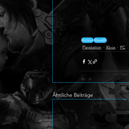
Action
Stealth
Playstation
Xbox
PC
Ähnliche Beiträge