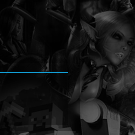
na 4 Revival stellt Yukiko
i im neuen Trailer vor