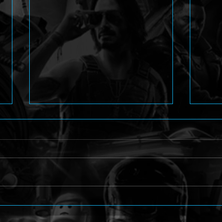
Arcade Shoot'em Up
Perso
Caladrius 2/Dark Element
Amag