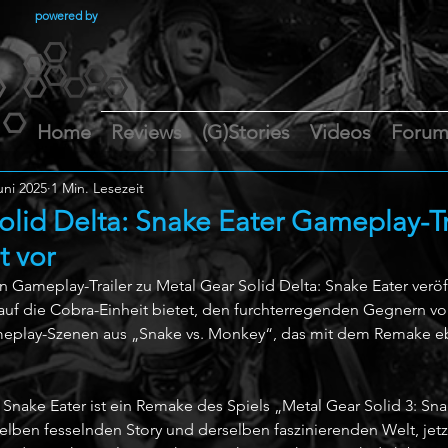
powered by
Home
Reviews
(G)Stories
Videos
Foru
uni 2025
1 Min. Lesezeit
lid Delta: Snake Eater Gameplay-Trai
t vor
Gameplay-Trailer zu Metal Gear Solid Delta: Snake Eater veröff
auf die Cobra-Einheit bietet, den furchterregenden Gegnern v
eplay-Szenen aus „Snake vs. Monkey“, das mit dem Remake eb
 Snake Eater ist ein Remake des Spiels „Metal Gear Solid 3: Sna
elben fesselnden Story und derselben faszinierenden Welt, jetz