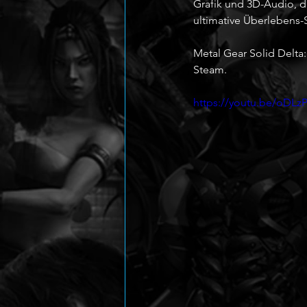
Grafik und 3D-Audio, d
ultimative Überlebens-S
Metal Gear Solid Delta:
Steam.
https://youtu.be/oDL