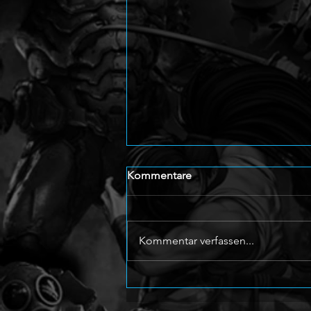
Kommentare
Kommentar verfassen...
Ghost Recon Wildlands erhält
Last Rites, 4K/60fps Update