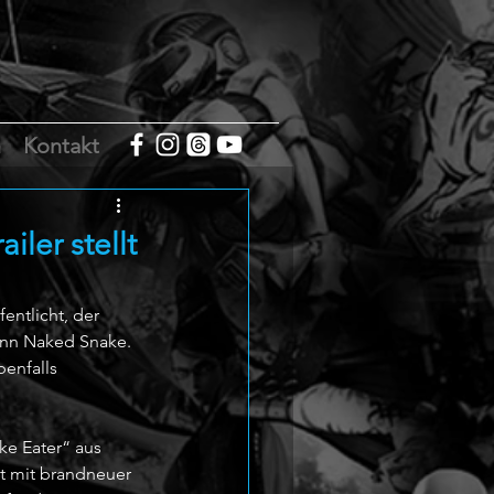
m
Kontakt
ler stellt
entlicht, der 
onn Naked Snake. 
enfalls 
ke Eater“ aus 
t mit brandneuer 