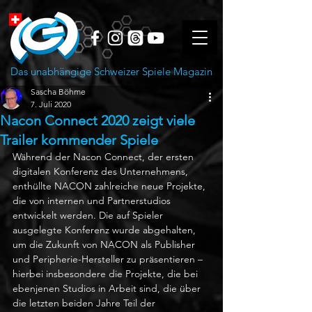
Das unabhängige Schweizer Spiele Magazin
Sascha Böhme
7. Juli 2020
Nacon Connect 2020 zeigt viele
Trailer kommender Spiele
Während der Nacon Connect, der ersten 
digitalen Konferenz des Unternehmens, 
enthüllte NACON zahlreiche neue Projekte, 
die von internen und Partnerstudios 
entwickelt werden. Die auf Spieler 
ausgelegte Konferenz wurde abgehalten, 
um die Zukunft von NACON als Publisher 
und Peripherie-Hersteller zu präsentieren – 
hierbei insbesondere die Projekte, die bei 
ebenjenen Studios in Arbeit sind, die über 
die letzten beiden Jahre Teil der 