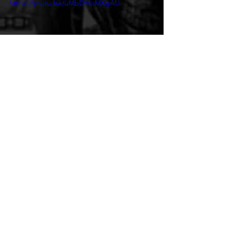
https://youtu.be/uMbDMoMXgAU
https://youtu.be/cxRhOneM3Ec
Playstation
Xbox
PC