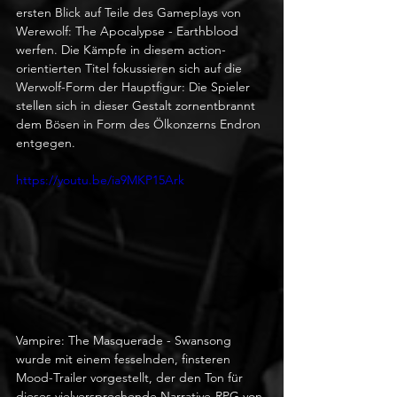
ersten Blick auf Teile des Gameplays von 
Werewolf: The Apocalypse - Earthblood 
werfen. Die Kämpfe in diesem action-
orientierten Titel fokussieren sich auf die 
Werwolf-Form der Hauptfigur: Die Spieler 
stellen sich in dieser Gestalt zornentbrannt 
dem Bösen in Form des Ölkonzerns Endron 
entgegen.
https://youtu.be/ia9MKP15Ark
Vampire: The Masquerade - Swansong 
wurde mit einem fesselnden, finsteren 
Mood-Trailer vorgestellt, der den Ton für 
dieses vielversprechende Narrative-RPG von 