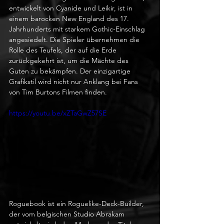
entwickelt von Cyanide und Leikir, ist in 
einem barocken New England des 17. 
Jahrhunderts mit starkem Gothic-Einschlag 
angesiedelt. Die Spieler übernehmen die 
Rolle des Teufels, der auf die Erde 
zurückgekehrt ist, um die Mächte des 
Guten zu bekämpfen. Der einzigartige 
Grafikstil wird nicht nur Anklang bei Fans 
von Tim Burtons Filmen finden.
https://youtu.be/xZTaGwZ57SE
Roguebook ist ein Roguelike-Deck-Builder, 
der vom belgischen Studio Abrakam 