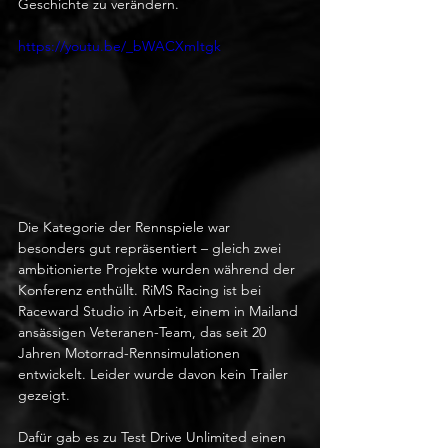
Geschichte zu verändern.
https://youtu.be/_bWACXmItgk
Die Kategorie der Rennspiele war 
besonders gut repräsentiert – gleich zwei 
ambitionierte Projekte wurden während der 
Konferenz enthüllt. RiMS Racing ist bei 
Raceward Studio in Arbeit, einem in Mailand 
ansässigen Veteranen-Team, das seit 20 
Jahren Motorrad-Rennsimulationen 
entwickelt. Leider wurde davon kein Trailer 
gezeigt.
Dafür gab es zu Test Drive Unlimited einen 