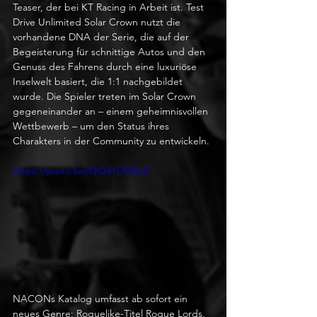
Teaser, der bei KT Racing in Arbeit ist. Test 
Drive Unlimited Solar Crown nutzt die 
vorhandene DNA der Serie, die auf der 
Begeisterung für schnittige Autos und den 
Genuss des Fahrens durch eine luxuriöse 
Inselwelt basiert, die 1:1 nachgebildet 
wurde. Die Spieler treten im Solar Crown 
gegeneinander an – einem geheimnisvollen 
Wettbewerb – um den Status ihres 
Charakters in der Community zu entwickeln.
https://youtu.be/QQ4Yj7lZBaE
NACONs Katalog umfasst ab sofort ein 
neues Genre: Roguelike-Titel Rogue Lords, 