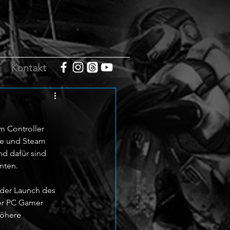
m
Kontakt
m Controller 
ne und Steam 
nd dafür sind 
nten.
 der Launch des 
ber PC Gamer 
öhere 