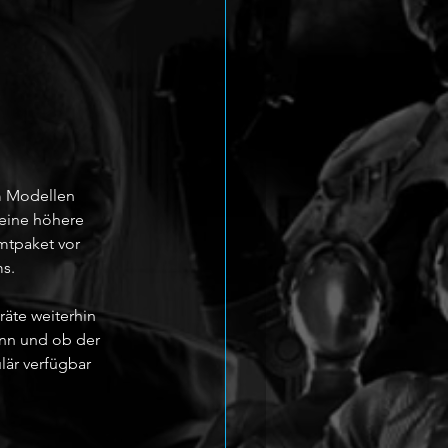
m Modellen 
 eine höhere 
mtpaket vor 
ms.
räte weiterhin 
ann und ob der 
är verfügbar 