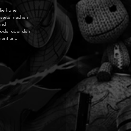
die hohe 
kseite machen 
und 
 oder über den 
dient und 