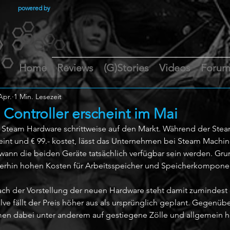
powered by
Home
Reviews
(G)Stories
Videos
Foru
Apr.
1 Min. Lesezeit
Controller erscheint im Mai
e Steam Hardware schrittweise auf den Markt. Während der Stea
heint und € 99.- kostet, lässt das Unternehmen bei Steam Machi
 wann die beiden Geräte tatsächlich verfügbar sein werden. Gru
terhin hohen Kosten für Arbeitsspeicher und Speicherkompone
ach der Vorstellung der neuen Hardware steht damit zumindest
Valve fällt der Preis höher aus als ursprünglich geplant. Gegenü
men dabei unter anderem auf gestiegene Zölle und allgemein h