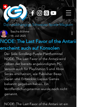
Das unabhängige Schweizer Spiele Magazin
Sascha Böhme
18. Juli 2025
NODE: The Last Favor of the Antarii
erscheint auch auf Konsolen
Der Side-Scrolling-Puzzle-Plattformtitel 
NODE: The Last Favor of the Antarii wird 
neben der bereits angekündigten PC-
Version auch für PlayStation 5 und Xbox 
Series erscheinen, wie Publisher Beep 
Japan und Entwickler Lapsus Games 
bekannt gegeben haben. Ein 
Veröffentlichungstermin wurde noch nicht 
genannt.
NODE: The Last Favor of the Antarii ist ein 