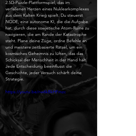
2.5D-Puzzle-Plattformspiel, das im 
verfallenen Herzen eines Nuklearkomplexes 
aus dem Kalten Krieg spielt. Du steuerst 
NODE, eine autonome KI, die die Aufgabe 
hat, durch diese sowjetische Atom-Ruine zu 
navigieren, die am Rande der Katastrophe 
steht. Plane deine Züge, ordne Befehle an 
und meistere zeitbasierte Rätsel, um ein 
kosmisches Geheimnis zu lüften, das das 
Schicksal der Menschheit in der Hand hält. 
Jede Entscheidung beeinflusst die 
Geschichte, jeder Versuch schärft deine 
Strategie.
https://youtu.be/nw6kBkHFmzc