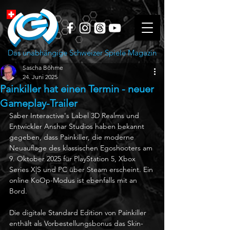
Das unabhängige Schweizer Spiele Magazin
Sascha Böhme
24. Juni 2025
Painkiller hat einen Termin - neuer
Gameplay-Trailer
Saber Interactive's Label 3D Realms und 
Entwickler Anshar Studios haben bekannt 
gegeben, dass Painkiller, die moderne 
Neuauflage des klassischen Egoshooters am 
9. Oktober 2025 für PlayStation 5, Xbox 
Series X|S und PC über Steam erscheint. Ein 
online KoOp-Modus ist ebenfalls mit an 
Bord. 
Die digitale Standard Edition von Painkiller 
enthält als Vorbestellungsbonus das Skin-