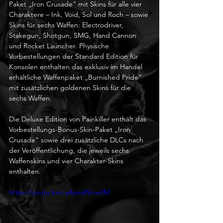
Paket „Iron Crusade“ mit Skins für alle vier 
Charaktere – Ink, Void, Sol und Roch – sowie 
Skins für sechs Waffen: Electrodriver, 
Stakegun, Shotgun, SMG, Hand Cannon 
und Rocket Launcher. Physische 
Vorbestellungen der Standard Edition für 
Konsolen enthalten das exklusiv im Handel 
erhältliche Waffenpaket „Burnished Pride“ 
mit zusätzlichen goldenen Skins für die 
sechs Waffen.
Die Deluxe Edition von Painkiller enthält das 
Vorbestellungs-Bonus-Skin-Paket „Iron 
Crusade“ sowie drei zusätzliche DLCs nach 
der Veröffentlichung, die jeweils sechs 
Waffenskins und vier Charakter-Skins 
enthalten.
https://youtu.be/-a4ywaWme2M