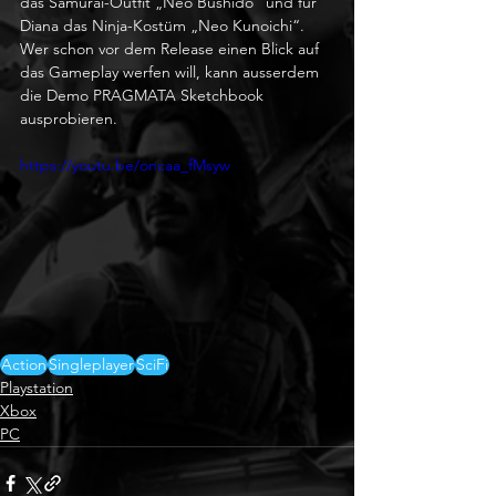
das Samurai-Outfit „Neo Bushido“ und für 
Diana das Ninja-Kostüm „Neo Kunoichi“. 
Wer schon vor dem Release einen Blick auf 
das Gameplay werfen will, kann ausserdem 
die Demo PRAGMATA Sketchbook 
ausprobieren.
https://youtu.be/oncaa_fMsyw
Action
Singleplayer
SciFi
Playstation
Xbox
PC