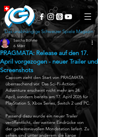
Das unabhängige Schweizer Spiele Magazin
Sascha Böhme
6. März
PRAGMATA: Release auf den 17.
April vorgezogen - neuer Trailer und
Screenshots
Capcom zieht den Start von PRAGMATA 
überraschend vor. Das Sci-Fi-Action-
Adventure erscheint nicht mehr am 24. 
April, sondern bereits am 17. April 2026 für 
PlayStation 5, Xbox Series, Switch 2 und PC.
Passend dazu wurde ein neuer Trailer 
veröffentlicht, der weitere Eindrücke von 
der geheimnisvollen Mondstation liefert. Zu 
sehen sind unter anderem die karge 