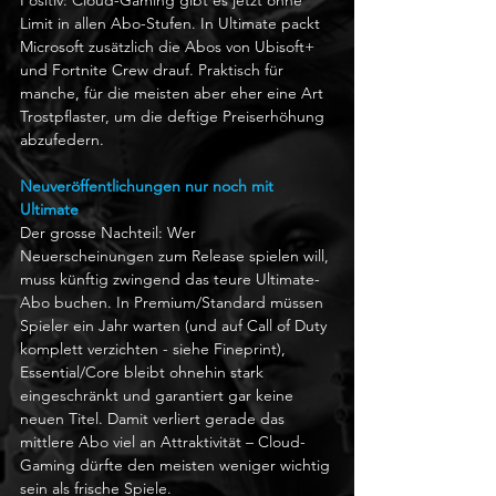
Limit in allen Abo-Stufen. In Ultimate packt 
Microsoft zusätzlich die Abos von Ubisoft+ 
und Fortnite Crew drauf. Praktisch für 
manche, für die meisten aber eher eine Art 
Trostpflaster, um die deftige Preiserhöhung 
abzufedern.
Neuveröffentlichungen nur noch mit 
Ultimate
Der grosse Nachteil: Wer 
Neuerscheinungen zum Release spielen will, 
muss künftig zwingend das teure Ultimate-
Abo buchen. In Premium/Standard müssen 
Spieler ein Jahr warten (und auf Call of Duty 
komplett verzichten - siehe Fineprint), 
Essential/Core bleibt ohnehin stark 
eingeschränkt und garantiert gar keine 
neuen Titel. Damit verliert gerade das 
mittlere Abo viel an Attraktivität – Cloud-
Gaming dürfte den meisten weniger wichtig 
sein als frische Spiele.