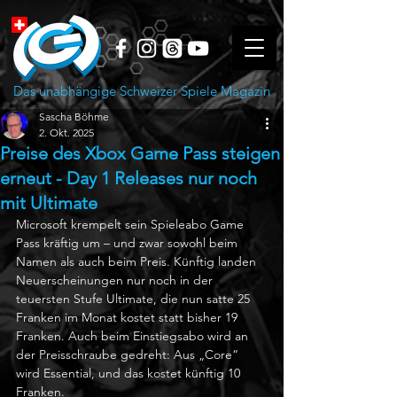
Das unabhängige Schweizer Spiele Magazin
Sascha Böhme
2. Okt. 2025
Preise des Xbox Game Pass steigen
erneut - Day 1 Releases nur noch
mit Ultimate
Microsoft krempelt sein Spieleabo Game 
Pass kräftig um – und zwar sowohl beim 
Namen als auch beim Preis. Künftig landen 
Neuerscheinungen nur noch in der 
teuersten Stufe Ultimate, die nun satte 25 
Franken im Monat kostet statt bisher 19 
Franken. Auch beim Einstiegsabo wird an 
der Preisschraube gedreht: Aus „Core“ 
wird Essential, und das kostet künftig 10 
Franken.