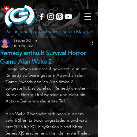
Das unabhängige Schweizer Spiele Magazin
Sascha Böhme
10. Dez. 2021
Remedy enthüllt Survival Horror
Game Alan Wake 2
Lange haben wir darauf gewartet, nun hat 
Remedy Software gestern Abend an den 
Game Awards endlich Alan Wake 2 
vorgestellt. Das Spiel soll Remedy's erster 
Survival Horror Titel werden und nicht ein 
Action-Game wie der erste Teil. 
Alan Wake 2 befindet sich noch in einem 
sehr frühen Entwicklungsstadium und wird 
erst 2023 für PC, PlayStation 5 and Xbox 
Series X|S erscheinen. Hier der erste Trailer: