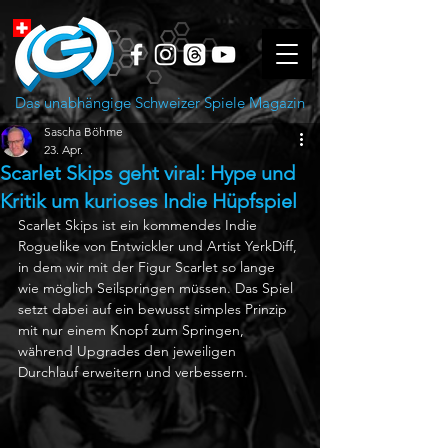
Das unabhängige Schweizer Spiele Magazin
Sascha Böhme
23. Apr.
Scarlet Skips geht viral: Hype und
Kritik um kurioses Indie Hüpfspiel
Scarlet Skips ist ein kommendes Indie 
Roguelike von Entwickler und Artist YerkDiff, 
in dem wir mit der Figur Scarlet so lange 
wie möglich Seilspringen müssen. Das Spiel 
setzt dabei auf ein bewusst simples Prinzip 
mit nur einem Knopf zum Springen, 
während Upgrades den jeweiligen 
Durchlauf erweitern und verbessern.