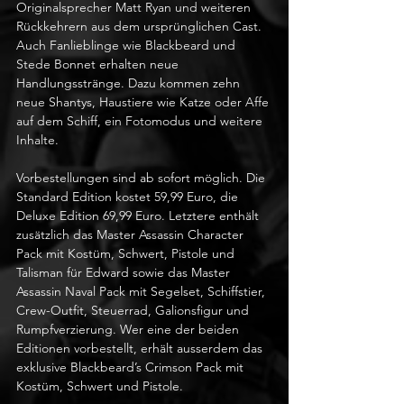
Originalsprecher Matt Ryan und weiteren 
Rückkehrern aus dem ursprünglichen Cast. 
Auch Fanlieblinge wie Blackbeard und 
Stede Bonnet erhalten neue 
Handlungsstränge. Dazu kommen zehn 
neue Shantys, Haustiere wie Katze oder Affe 
auf dem Schiff, ein Fotomodus und weitere 
Inhalte.
Vorbestellungen sind ab sofort möglich. Die 
Standard Edition kostet 59,99 Euro, die 
Deluxe Edition 69,99 Euro. Letztere enthält 
zusätzlich das Master Assassin Character 
Pack mit Kostüm, Schwert, Pistole und 
Talisman für Edward sowie das Master 
Assassin Naval Pack mit Segelset, Schiffstier, 
Crew-Outfit, Steuerrad, Galionsfigur und 
Rumpfverzierung. Wer eine der beiden 
Editionen vorbestellt, erhält ausserdem das 
exklusive Blackbeard’s Crimson Pack mit 
Kostüm, Schwert und Pistole.