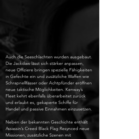
Auch die Seeschlachten wurden ausgebaut. 
Die Jackdaw lässt sich stärker anpassen, 
neue Offiziere bringen spezielle Fähigkeiten 
in Gefechte ein und zusätzliche Waffen wie 
Schrapnellfässer oder Achtpfünder eröffnen 
neue taktische Möglichkeiten. Kenway’s 
Fleet kehrt ebenfalls überarbeitet zurück 
und erlaubt es, gekaperte Schiffe für 
Handel und passive Einnahmen einzusetzen.
Neben der bekannten Geschichte enthält 
Assassin’s Creed Black Flag Resynced neue 
Missionen, zusätzliche Szenen mit 