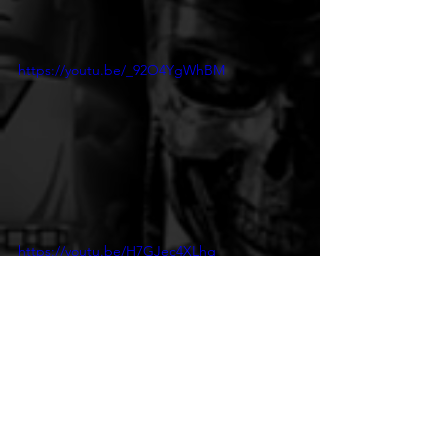
https://youtu.be/_92O4YgWhBM
https://youtu.be/H7GJec4XLhg
Action
Adventure
Singleplayer