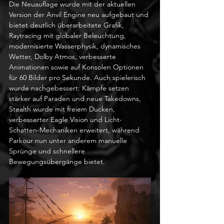
Die Neuauflage wurde mit der aktuellen 
Version der Anvil Engine neu aufgebaut und 
bietet deutlich überarbeitete Grafik, 
Raytracing mit globaler Beleuchtung, 
modernisierte Wasserphysik, dynamisches 
Wetter, Dolby Atmos, verbesserte 
Animationen sowie auf Konsolen Optionen 
für 60 Bilder pro Sekunde. Auch spielerisch 
wurde nachgebessert: Kämpfe setzen 
stärker auf Paraden und neue Takedowns, 
Stealth wurde mit freiem Ducken, 
verbesserter Eagle Vision und Licht-
Schatten-Mechaniken erweitert, während 
Parkour nun unter anderem manuelle 
Sprünge und schnellere 
Bewegungsübergänge bietet.