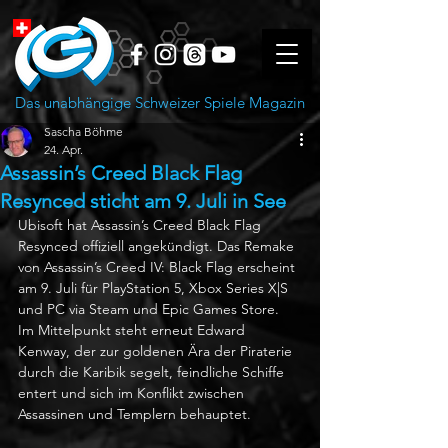
Das unabhängige Schweizer Spiele Magazin
Sascha Böhme
24. Apr.
Assassin’s Creed Black Flag
Resynced sticht am 9. Juli in See
Ubisoft hat Assassin’s Creed Black Flag 
Resynced offiziell angekündigt. Das Remake 
von Assassin’s Creed IV: Black Flag erscheint 
am 9. Juli für PlayStation 5, Xbox Series X|S 
und PC via Steam und Epic Games Store. 
Im Mittelpunkt steht erneut Edward 
Kenway, der zur goldenen Ära der Piraterie 
durch die Karibik segelt, feindliche Schiffe 
entert und sich im Konflikt zwischen 
Assassinen und Templern behauptet.