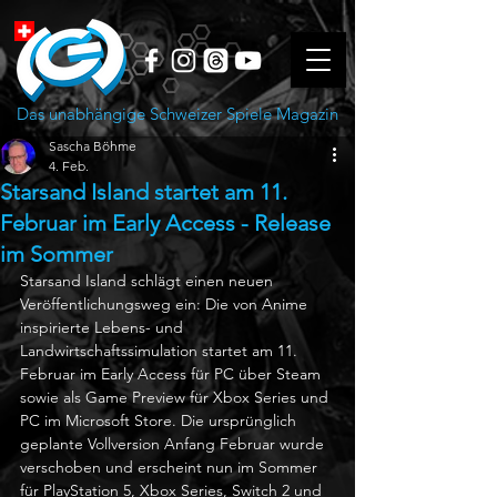
Das unabhängige Schweizer Spiele Magazin
Sascha Böhme
4. Feb.
Starsand Island startet am 11.
Februar im Early Access - Release
im Sommer
Starsand Island schlägt einen neuen 
Veröffentlichungsweg ein: Die von Anime 
inspirierte Lebens- und 
Landwirtschaftssimulation startet am 11. 
Februar im Early Access für PC über Steam 
sowie als Game Preview für Xbox Series und 
PC im Microsoft Store. Die ursprünglich 
geplante Vollversion Anfang Februar wurde 
verschoben und erscheint nun im Sommer 
für PlayStation 5, Xbox Series, Switch 2 und 