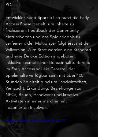
PC. 
Entwickler Seed Sparkle Lab nutzt die Early 
Access Phase gezielt, um Inhalte zu 
finalisieren, Feedback der Community 
einzuarbeiten und das Spielerlebnis zu 
verfeinern, der Multiplayer folgt erst mit der 
Vollversion. Zum Start werden eine Standard 
und eine Deluxe Edition angeboten, 
inklusive kosmetischer Bonusinhalte. Bereits 
im Early Access soll ein Grossteil der 
Spielinhalte verfügbar sein, mit über 100 
Stunden Spielzeit rund um Landwirtschaft, 
Viehzucht, Erkundung, Beziehungen zu 
NPCs, Bauen, Handwerk und kreative 
Aktivitäten in einer märchenhaft 
inszenierten Inselwelt.
https://youtu.be/8G7ps4PEp_M