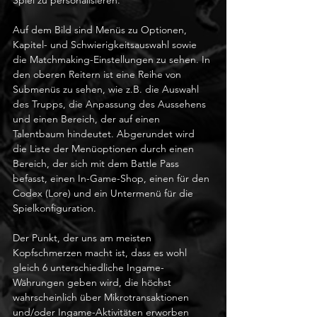
Auf dem Bild sind Menüs zu Optionen, 
Kapitel- und Schwierigkeitsauswahl sowie 
die Matchmaking-Einstellungen zu sehen. In 
den oberen Reitern ist eine Reihe von 
Submenüs zu sehen, wie z.B. die Auswahl 
des Trupps, die Anpassung des Aussehens 
und einen Bereich, der auf einen 
Talentbaum hindeutet. Abgerundet wird 
die Liste der Menüoptionen durch einen 
Bereich, der sich mit dem Battle Pass 
befasst, einen In-Game-Shop, einen für den 
Codex (Lore) und ein Untermenü für die 
Spielkonfiguration.
Der Punkt, der uns am meisten 
Kopfschmerzen macht ist, dass es wohl 
gleich 6 unterschiedliche Ingame-
Währungen geben wird, die höchst 
wahrscheinlich über Mikrotransaktionen 
und/oder Ingame-Aktivitäten erworben 