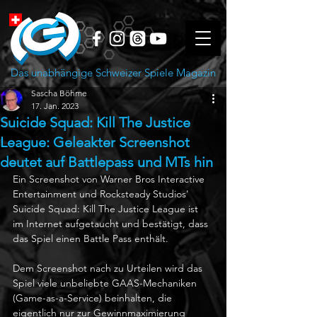
Das unabhängige Schweizer Spiele Magazin
Sascha Böhme
17. Jan. 2023
Suicide Squad: Kill The Justice
League: Geleakter Screenshot
deutet auf Battlepass und MTs hin
Ein Screenshot von Warner Bros Interactive 
Entertainment und Rocksteady Studios' 
Suicide Squad: Kill The Justice League ist 
im Internet aufgetaucht und bestätigt, dass 
das Spiel einen Battle Pass enthält.
Dem Screenshot nach zu Urteilen wird das 
Spiel viele unbeliebte GAAS-Mechaniken 
(Game-as-a-Service) beinhalten, die 
eigentlich nur zur Gewinnmaximierung 