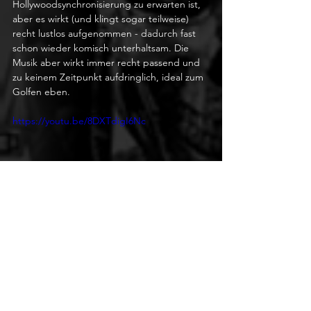
Hollywoodsynchronisierung zu erwarten ist, 
aber es wirkt (und klingt sogar teilweise) 
recht lustlos aufgenommen - dadurch fast 
schon wieder komisch unterhaltsam. Die 
Musik aber wirkt immer recht passend und 
zu keinem Zeitpunkt aufdringlich, ideal zum 
Golfen eben.
https://youtu.be/8DXTdigI6Nc
Fazit:
Der aktuelle Teil der Serie präsentiert sich in 
einem modernen Look und auch wirklich 
schön mit den Onlinemodi ins soziale Netz 
integriert. Frische Grafiken, hübsche 