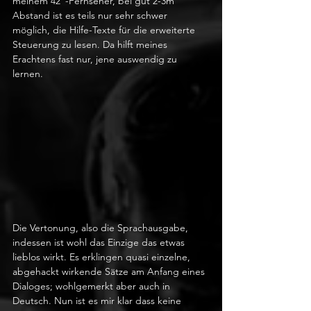
meinem 42"-Fernseher, bei gut 2-3m 
Abstand ist es teils nur sehr schwer 
möglich, die Hilfe-Texte für die erweiterte 
Steuerung zu lesen. Da hilft meines 
Erachtens fast nur, jene auswendig zu 
lernen.
Die Vertonung, also die Sprachausgabe, 
indessen ist wohl das Einzige das etwas 
lieblos wirkt. Es erklingen quasi einzelne, 
abgehackt wirkende Sätze am Anfang eines 
Dialoges; wohlgemerkt aber auch in 
Deutsch. Nun ist es mir klar dass keine 