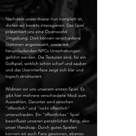
Nachdem unser Avatar nun komplett ist, 
dürfen wir bereits interagieren. Das Spiel 
präsentiert uns eine Openworld-
Umgebung. Dort können verschiedene 
Stationen angesteuert, sowie mit 
herumlaufenden NPCs Unterhaltungen 
geführt werden. Die Texturen sind, für ein 
Golfspiel, wirklich schön scharf und sauber 
und das Userinterface zeigt sich klar und 
logisch strukturiert.
Widmen wir uns unserem ersten Spiel. Es 
gibt hier mehrere verschiedene Modi zum 
Auswählen. Darunter wird zwischen 
"öffentlich" und "nicht öffentlich" 
unterschieden. Ein "öffentliches" Spiel 
beeinflusst unseren persönlichen Rang, also 
unser Handicap. Durch gutes Spielen 
können wir auch Fans gewinnen, ebenso 