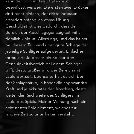
kann der Spin mittels Digitalkreuz 
beeinflusst werden. Die ersten zwei Drücker 
sind recht einfach, der dritte indessen 
erfordert anfänglich etwas Übung. 
Geschuldet ist dies dadurch, dass der 
Bereich der Abschlagsgenauigkeit initial 
ziemlich klein ist. Allerdings, und das ist neu 
bei diesem Teil, wird über gute Schläge der 
jeweilige Schläger aufgewertet. Einfacher 
formuliert: Je besser ein Spieler den 
Genauigkeitsbereich bei einem Schläger 
trifft, desto größer wird der Bereich mit 
Laufe der Zeit. Ebenso verhält es sich bei 
der Schlagstärke, je höher die angewandte 
Kraft und je akkurater der Abschlag, desto 
weiter die Reichweite des Schlägers im 
Laufe des Spiels. Meiner Meinung nach ein 
echt nettes Spielelement, welches für 
längere Zeit zu unterhalten versteht.