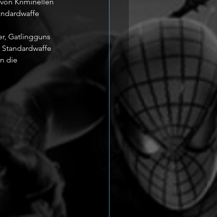
von Kriminellen 
andardwaffe 
er, Gatlingguns 
r Standardwaffe 
n die 