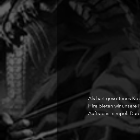
Als hart gesottenes Kop
Hire bieten wir unsere 
Auftrag ist simpel: Du