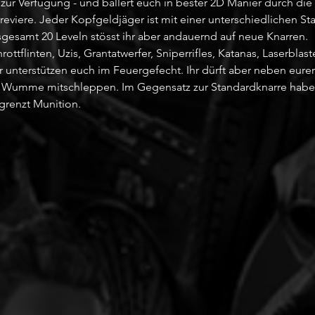
zur Verfügung - und ballert euch in bester 2D Manier durch die 
eviere. Jeder Kopfgeldjäger ist mit einer unterschiedlichen St
sgesamt 20 Leveln stösst ihr aber andauernd auf neue Knarren. 
ttflinten, Uzis, Grantatwerfer, Sniperrifles, Katanas, Laserblast
unterstützen euch im Feuergefecht. 
Ihr dürft aber neben eure
e Wumme mitschleppen. Im Gegensatz zur Standardknarre habe
grenzt Munition.