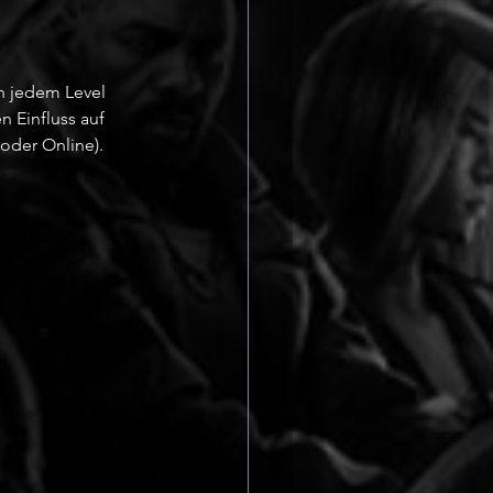
n jedem Level 
n Einfluss auf 
oder Online). 