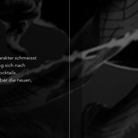
rakter schmeisst 
g sich nach 
cktails, 
ber die neuen, 