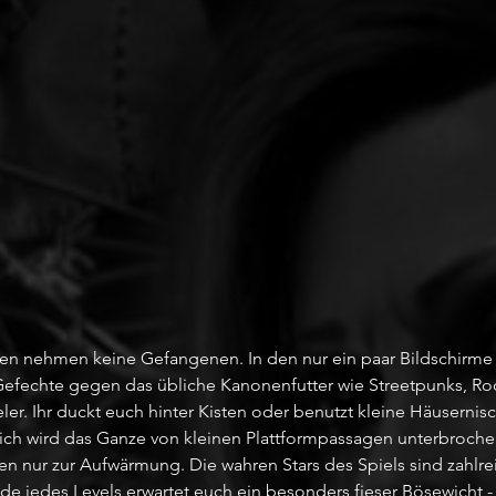
en nehmen keine Gefangenen. In den nur ein paar Bildschirme 
e Gefechte gegen das übliche Kanonenfutter wie Streetpunks, Ro
r. Ihr duckt euch hinter Kisten oder benutzt kleine Häusernisc
ich wird das Ganze von kleinen Plattformpassagen unterbroche
en nur zur Aufwärmung. Die wahren Stars des Spiels sind zahlre
 jedes Levels erwartet euch ein besonders fieser Bösewicht - 