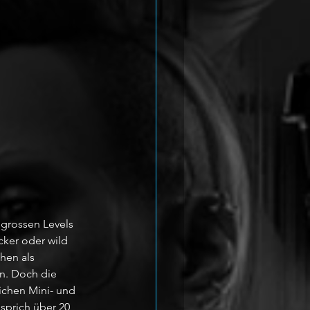
grossen Levels 
cker oder wild 
hen als 
n. Doch die 
ichen Mini- und 
sprich über 20 