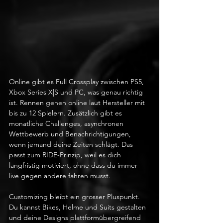
Online gibt es Full Crossplay zwischen PS5, 
Xbox Series X|S und PC, was genau richtig 
ist. Rennen gehen online laut Hersteller mit 
bis zu 12 Spielern. Zusätzlich gibt es 
monatliche Challenges, asynchronen 
Wettbewerb und Benachrichtigungen, 
wenn jemand deine Zeiten schlägt. Das 
passt zum RIDE-Prinzip, weil es dich 
langfristig motiviert, ohne dass du immer 
live gegen andere fahren musst. 
Customizing bleibt ein grosser Pluspunkt. 
Du kannst Bikes, Helme und Suits gestalten 
und deine Designs plattformübergreifend 