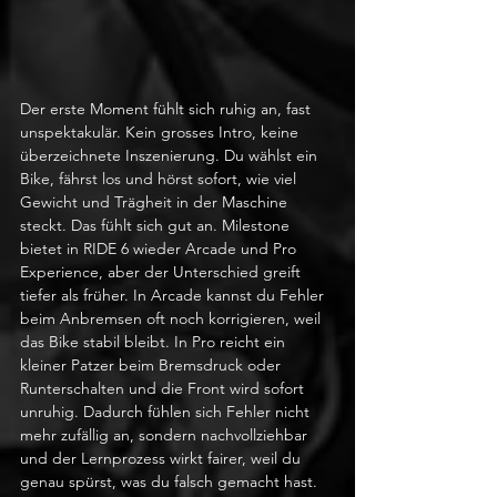
Der erste Moment fühlt sich ruhig an, fast 
unspektakulär. Kein grosses Intro, keine 
überzeichnete Inszenierung. Du wählst ein 
Bike, fährst los und hörst sofort, wie viel 
Gewicht und Trägheit in der Maschine 
steckt. Das fühlt sich gut an. Milestone 
bietet in RIDE 6 wieder Arcade und Pro 
Experience, aber der Unterschied greift 
tiefer als früher. In Arcade kannst du Fehler 
beim Anbremsen oft noch korrigieren, weil 
das Bike stabil bleibt. In Pro reicht ein 
kleiner Patzer beim Bremsdruck oder 
Runterschalten und die Front wird sofort 
unruhig. Dadurch fühlen sich Fehler nicht 
mehr zufällig an, sondern nachvollziehbar 
und der Lernprozess wirkt fairer, weil du 
genau spürst, was du falsch gemacht hast.