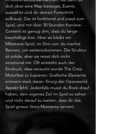
dich über eine Map bewegst, Events 
auswählst und dir deinen Fortschritt 
aufbaust. Das ist funktional und passt zum 
Spiel, und mit über 30 Stunden Karriere-
Content ist genug drin, dass du lange 
beschäftigt bist. Aber es bleibt ein 
Milestone-Spiel, im Sinn von: du machst 
Rennen, um weiterzukommen. Die Struktur 
ist solide, aber sie reisst dich nicht 
emotional mit. Oft entsteht auch der 
Eindruck, dass versucht wurde The Crew 
Motorfest zu kopieren. Grafische Elemente 
erinnern stark daran. Einzig der Openworld 
Aspekt fehlt. Jedenfalls musst du Bock drauf 
haben, dein eigenes Ziel im Spiel zu sehen 
und nicht darauf zu warten, dass dir das 
Spiel grosse Story-Momente serviert.