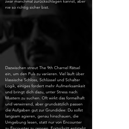
zwar manchmal zurückschlagen kannst, aber 
nie so richtig sicher bist.
Dazwischen streut The 9th Charnel Rätsel 
ein, um den Puls zu variieren. Viel läuft über 
klassische Schloss, Schlüssel und Schalter 
Logik, einiges fordert mehr Aufmerksamkeit 
und bringt dich dazu, unter Stress nach 
Mustern zu suchen. Oft wirkt das formelhaft 
und verwirrend, aber grundsätzlich passen 
die Aufgaben gut zur Grundidee: Du sollst 
langsam agieren, genau hinschauen, die 
Umgebung lesen, statt nur von Encounter 
zu Encounter zu rennen. Fortschritt entsteht 