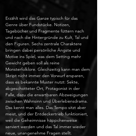
Erzählt wird das Ganze typisch für das 
Genre über Fundstücke. Notizen, 
Tagebücher und Fragmente füttern nach 
und nach die Hintergründe zu Kult, Tal und 
den Figuren. Sechs zentrale Charaktere 
bringen dabei persönliche Ängste und 
Motive ins Spiel, was dem Setting mehr 
Gewicht geben soll als reine 
Monsterfolklore. Gleichzeitig kann man dem 
Skript nicht immer den Vorwurf ersparen, 
dass es bekannte Muster nutzt: Sekte, 
abgeschotteter Ort, Protagonist in der 
Falle, dazu die erwartbaren Abzweigungen 
zwischen Wahnsinn und Überlebensdrama. 
Das kennt man alles. Das Tempo sitzt aber 
meist, und der Entdeckertrieb funktioniert, 
weil die Geheimnisse häppchenweise 
serviert werden und das Tal immer wieder 
neue, unangenehme Fragen stellt.