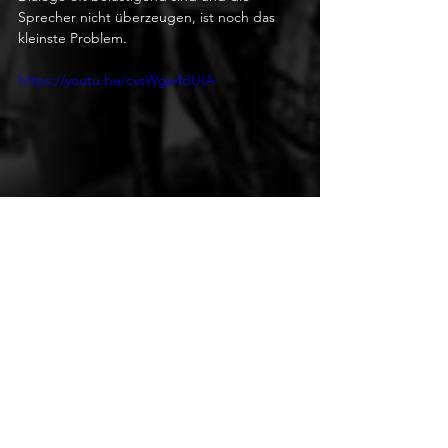
Sprecher nicht überzeugen, ist noch das 
kleinste Problem.
https://youtu.be/cvsWge4dUIA
Fazit:
Auf den ersten Blick scheint The 9th 
Charnel ein stimmungsstarker Indie Survival 
Horror zu sein, wäre da nicht die horrende 
KI und schwerwiegende technische Mängel. 
Ich war auf jeden Fall ziemlich schnell 
frustriert und verlor jeglichen Wunsch, dem 
Spiel auch nur 
eine 
weitere Minute meiner 
kostbaren Zeit zu schenken. Bekannte 