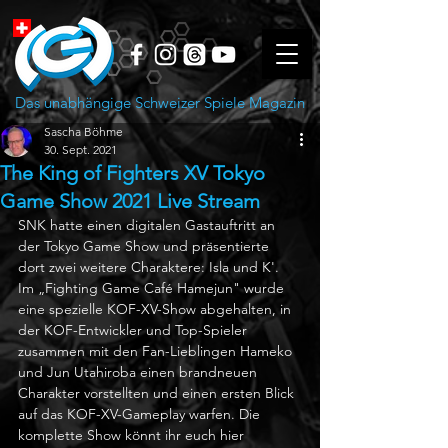
Das unabhängige Schweizer Spiele Magazin
Sascha Böhme
30. Sept. 2021
The King of Fighters XV Tokyo
Game Show 2021 Live Stream
SNK hatte einen digitalen Gastauftritt an 
der Tokyo Game Show und präsentierte 
dort zwei weitere Charaktere: Isla und K'. 
Im „Fighting Game Café Hamejun" wurde 
eine spezielle KOF-XV-Show abgehalten, in 
der KOF-Entwickler und Top-Spieler 
zusammen mit den Fan-Lieblingen Hameko 
und Jun Utahiroba einen brandneuen 
Charakter vorstellten und einen ersten Blick 
auf das KOF-XV-Gameplay warfen. Die 
komplette Show könnt ihr euch hier 