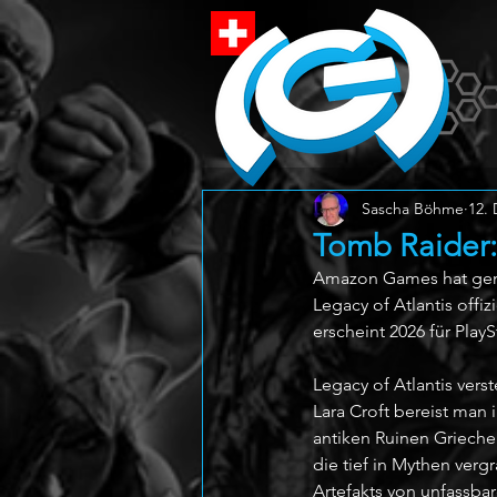
Sascha Böhme
12. 
Tomb Raider:
Amazon Games hat geme
Legacy of Atlantis off
erscheint 2026 für Play
Legacy of Atlantis vers
Lara Croft bereist man
antiken Ruinen Grieche
die tief in Mythen verg
Artefakts von unfassba