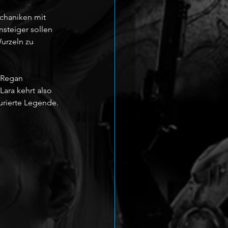
chaniken mit 
steiger sollen 
Wurzeln zu 
 Regan 
ara kehrt also 
urierte Legende.