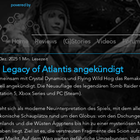
powered by
Home
Reviews
(G)Stories
Videos
Foru
Dez. 2025
1 Min. Lesezeit
 Legacy of Atlantis angekündigt
insam mit Crystal Dynamics und Flying Wild Hog das Remake
iziell angekündigt. Die Neuauflage des legendären Tomb Raider 
Station 5, Xbox Series und PC (Steam).
teht sich als moderne Neuinterpretation des Spiels, mit dem all
 ikonische Schauplätze rund um den Globus: von den Dschungel
nlands und die Wüsten Ägyptens bis hin zu einer mysteriösen M
raben liegt. Ziel ist es, die verstreuten Fragmente des Scion auf
rer Macht. Auf dem Weg warten gefährliche Umgebungen, tödli