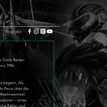
m
Kontakt
 Tomb Raider: 
von 1996 
es begann. Als 
n Perus über die 
ittelmeerinsel, 
zuspüren – eines 
che Fallen und 