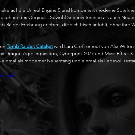
make auf die Unreal Engine 5 und kombiniert moderne Spielme
sphäre des Originals. Sowohl Serienveteranen als auch Neuein
mb-Raider-Erfahrung erleben, die sich frisch anfühlt, ohne ihre 
en 
Tomb Raider: Catalyst
 wird Lara Croft erneut von Alix Wilton
s Dragon Age: Inquisition, Cyberpunk 2077 und Mass Effect 3. L
– einmal als moderner Neuanfang und einmal als liebevoll resta
VxSHjqE