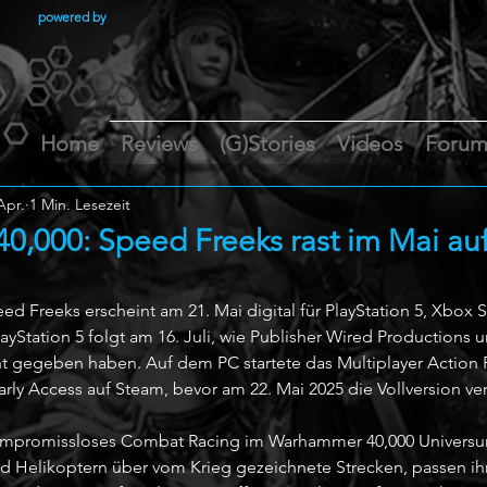
powered by
Home
Reviews
(G)Stories
Videos
Foru
Apr.
1 Min. Lesezeit
,000: Speed Freeks rast im Mai au
 Freeks erscheint am 21. Mai digital für PlayStation 5, Xbox Se
layStation 5 folgt am 16. Juli, wie Publisher Wired Productions u
gegeben haben. Auf dem PC startete das Multiplayer Action R
rly Access auf Steam, bevor am 22. Mai 2025 die Vollversion ver
kompromissloses Combat Racing im Warhammer 40,000 Universum
d Helikoptern über vom Krieg gezeichnete Strecken, passen ih