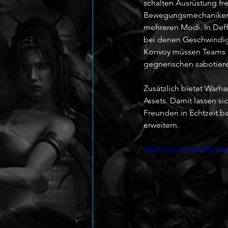
schalten Ausrüstung fre
Bewegungsmechaniken. G
mehreren Modi. In Deff
bei denen Geschwindigke
Konvoy müssen Teams i
gegnerischen sabotier
Zusätzlich bietet Warh
Assets. Damit lassen s
Freunden in Echtzeit 
erweitern.
https://youtu.be/YpsU