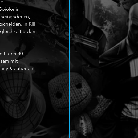
ne 
pieler in 
neinander an, 
cheiden. In Kill 
leichzeitig den 
it über 400 
nsam mit 
ity Kreationen 