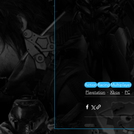
Action
Racing
Multiplayer
Playstation
Xbox
PC