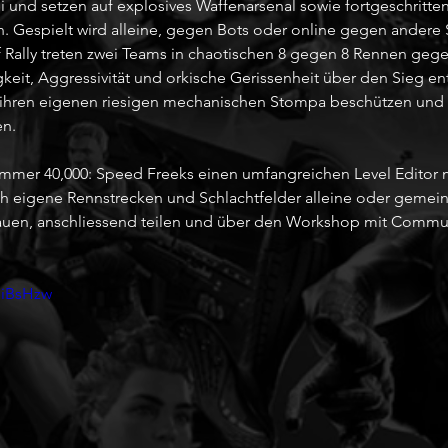
i und setzen auf explosives Waffenarsenal sowie fortgeschritte
espielt wird alleine, gegen Bots oder online gegen andere S
 Rally treten zwei Teams in chaotischen 8 gegen 8 Rennen gege
it, Aggressivität und orkische Gerissenheit über den Sieg ents
hren eigenen riesigen mechanischen Stompa beschützen und g
en.
ammer 40,000: Speed Freeks einen umfangreichen Level Editor m
ich eigene Rennstrecken und Schlachtfelder alleine oder gemei
bauen, anschliessend teilen und über den Workshop mit Commun
oiBsHzw