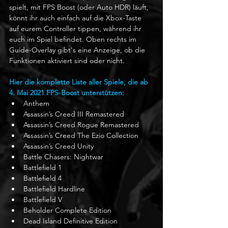
spielt, mit FPS Boost (oder Auto HDR) läuft, 
könnt ihr auch einfach auf die Xbox-Taste 
auf eurem Controller tippen, während ihr 
euch im Spiel befindet. Oben rechts im 
Guide-Overlay gibt's eine Anzeige, ob die 
Funktionen aktiviert sind oder nicht.
Hier die komplette Liste aller Spiele, die ab 
4. Mai 2021 FPS-Boost unterstützen:
Anthem
Assassin’s Creed III Remastered
Assassin’s Creed Rogue Remastered
Assassin’s Creed The Ezio Collection
Assassin’s Creed Unity
Battle Chasers: Nightwar
Battlefield 1
Battlefield 4
Battlefield Hardline
Battlefield V
Beholder Complete Edition
Dead Island Definitive Edition