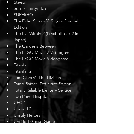
Steep
Super Lucky’s Tale
SUPERHOT
The Elder Scrolls V: Skyrim Special 
Edition
The Evil Within 2 (PsychoBreak 2 in 
Japan)
The Gardens Between
The LEGO Movie 2 Videogame
The LEGO Movie Videogame
Titanfall
Titanfall 2
Tom Clancy’s The Division
Tomb Raider: Definitive Edition
Totally Reliable Delivery Service
Two Point Hospital
UFC 4
Unravel 2
Unruly Heroes
Untitled Goose Game
Wasteland 3
Watch Dogs 2