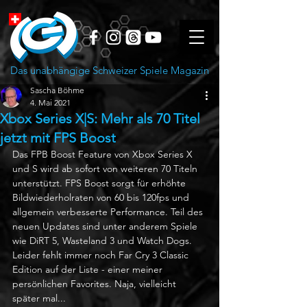
Das unabhängige Schweizer Spiele Magazin
Sascha Böhme
4. Mai 2021
Xbox Series X|S: Mehr als 70 Titel
jetzt mit FPS Boost
Das FPB Boost Feature von Xbox Series X 
und S wird ab sofort von weiteren 70 Titeln 
unterstützt. FPS Boost sorgt für erhöhte 
Bildwiederholraten von 60 bis 120fps und 
allgemein verbesserte Performance. Teil des 
neuen Updates sind unter anderem Spiele 
wie DiRT 5, Wasteland 3 und Watch Dogs. 
Leider fehlt immer noch Far Cry 3 Classic 
Edition auf der Liste - einer meiner 
persönlichen Favorites. Naja, vielleicht 
später mal...