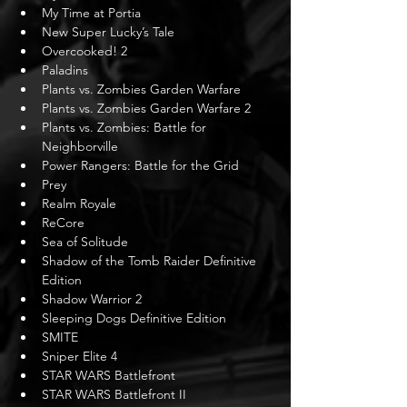
My Time at Portia
New Super Lucky’s Tale
Overcooked! 2
Paladins
Plants vs. Zombies Garden Warfare
Plants vs. Zombies Garden Warfare 2
Plants vs. Zombies: Battle for 
Neighborville
Power Rangers: Battle for the Grid
Prey
Realm Royale
ReCore
Sea of Solitude
Shadow of the Tomb Raider Definitive 
Edition
Shadow Warrior 2
Sleeping Dogs Definitive Edition
SMITE
Sniper Elite 4
STAR WARS Battlefront
STAR WARS Battlefront II