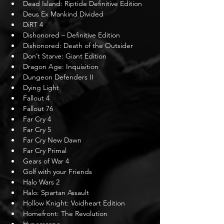
Dead Island: Riptide Definitive Edition
Deus Ex Mankind Divided
DiRT 4
Dishonored – Definitive Edition
Dishonored: Death of the Outsider
Don’t Starve: Giant Edition
Dragon Age: Inquisition
Dungeon Defenders II
Dying Light
Fallout 4
Fallout 76
Far Cry 4
Far Cry 5
Far Cry New Dawn
Far Cry Primal
Gears of War 4
Golf with your Friends
Halo Wars 2
Halo: Spartan Assault
Hollow Knight: Voidheart Edition
Homefront: The Revolution
Hyperscape