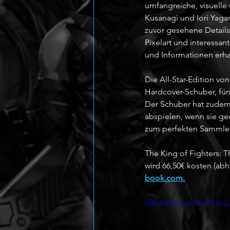
umfangreiche, visuelle
Kusanagi und Iori Yagam
zuvor gesehene Details
Pixelart und interessant
und Informationen erha
Die All-Star-Edition vo
Hardcover-Schuber, fünf
Der Schuber hat zudem 
abspielen, wenn sie ged
zum perfekten Sammler
The King of Fighters: T
wird 66,50€ kosten (ab
book.com.
https://youtu.be/Y1toa