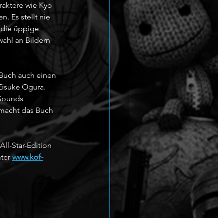
raktere wie Kyo 
 Es stellt nie 
 die üppige 
wahl an Bildern 
 Buch auch einen 
Eisuke Ogura. 
Sounds 
 macht das Buch 
ll-Star-Edition 
ter 
www.kof-