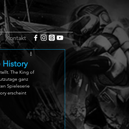
m
Kontakt
 History
llt. The King of 
eutzutage ganz 
en Spieleserie 
ory erscheint 