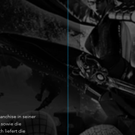
anchise in seiner 
 sowie die 
 liefert die 