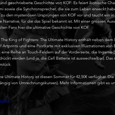
 und geschriebene Geschichte von KOF: Es feiert ikonische Cha
i sowie die Synchronsprecher, die sie zum Leben erweckt haben.
 zu den mysteriösen Ursprüngen von KOF vor und taucht ein in
e Narrative, für die das Spiel bekannt ist. Mit einer grossen Aus
lten Fans hier die ultimative Geschichte von KOF.
n The King of Fighters: The Ultimate History enthält neben dem
 Artprints und eine Postkarte mit exklusiven Illustrationen von 
eine Reihe an Touch-Feldern auf der Vorderseite, die Ingame-
rückt werden (und ja, die Cell Batterie ist auswechselbar). Das
stück. 
he Ultimate History ist diesen Sommer für 42,50€ verfügbar. Die A
hängig von Umrechnungskursen). Mehr Informationen gibt es un
JsZR-s