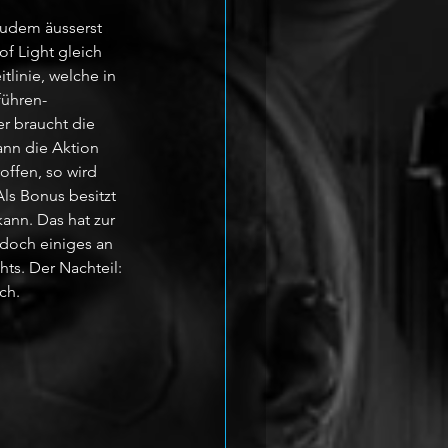
zudem äusserst 
of Light gleich 
linie, welche in 
führen-
r braucht die 
nn die Aktion 
ffen, so wird 
Als Bonus besitzt 
ann. Das hat zur 
 doch einiges an 
ts. Der Nachteil: 
ch.