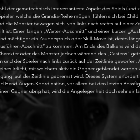
hl der gametechnisch interessanteste Aspekt des Spiels (und 
 Spieler, welche die Grandia-Reihe mögen, fühlen sich bei Child 
 die Monster bewegen sich  von links nach rechts auf einer Zeit
ilt ist: Einen langen „Warten-Abschnitt“ und einen kurzen „Aus
und mächtiger ein Zauberspruch oder Skill-Move ist, desto länge
Ausführen-Abschnitt“ zu kommen. Am Ende des Balkens wird da
Charakter oder das Monster jedoch während des „Castens“ getro
 und der Spieler nach links zurück auf der Zeitlinie geworfen. 
leines Irrlicht, mit welchem aktiv ein Gegner geblendet werden k
gung  auf der Zeitlinie gebremst wird. Dieses System erfordert
d Hand-Augen-Koordination, vor allem bei den letzten Bossfigh
nen Gegner übrig hat, wird die Angelegenheit doch sehr einfa