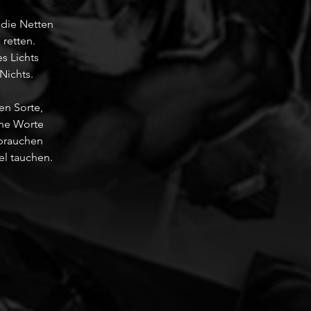
d die Netten
 retten.
s Lichts
Nichts.
sen Sorte,
ne Worte
brauchen
el tauchen.