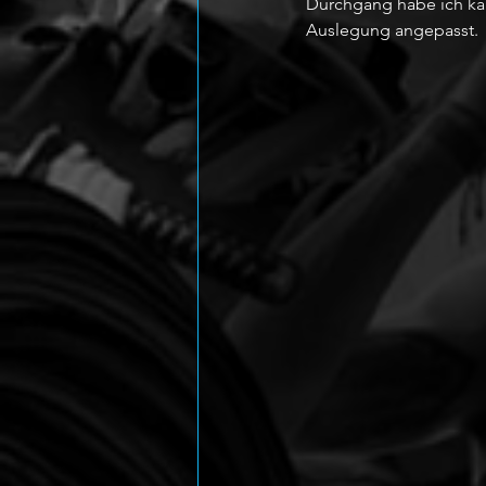
Durchgang habe ich kau
Auslegung angepasst.