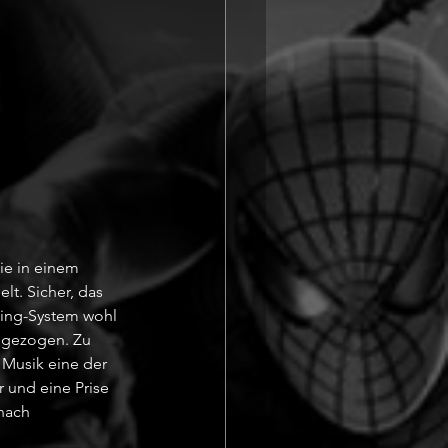
ie in einem 
t. Sicher, das 
ting-System wohl 
 gezogen. Zu 
 Musik eine der 
 und eine Prise 
nach 