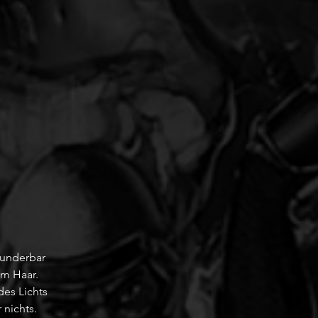
wunderbar
em Haar.
des Lichts
 nichts.