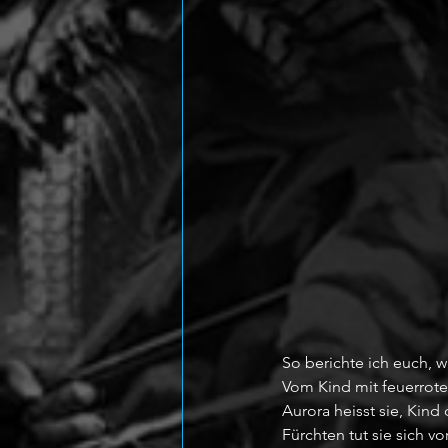
So berichte ich euch, 
Vom Kind mit feuerrot
Aurora heisst sie, Kind 
Fürchten tut sie sich vor