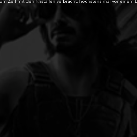
m Zeit mit den Kristallen verbracht, höchstens mal vor einem B