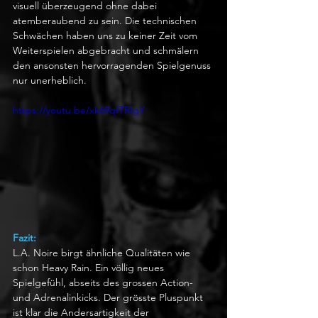
visuell überzeugend ohne dabei 
atemberaubend zu sein. Die technischen 
Schwächen haben uns zu keiner Zeit vom 
Weiterspielen abgebracht und schmälern 
den ansonsten hervorragenden Spielgenuss 
nur unerheblich.
https://youtu.be/xk69qfTRIgY
Fazit:
L.A. Noire birgt ähnliche Qualitäten wie 
schon Heavy Rain. Ein völlig neues 
Spielgefühl, abseits des grossen Action- 
und Adrenalinkicks. Der grösste Pluspunkt 
ist klar die Andersartigkeit der 