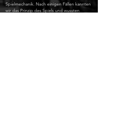
Spielmechanik. Nach einigen Fällen kannten 
wir das Prinzip des Spiels und wussten 
schon ziemlich genau, was uns in den noch 
kommenden Fällen erwarten dürfte. Das 
spricht leider nicht für die grosse 
Abwechslung im Spiel. Gerade weil es sich 
dabei um etwas komplett Neues handelt, 
können wir das aber einfacher verzeihen. 
Mehr wäre hier, genau wie bei der 
passablen Story, durchaus möglich 
gewesen. Langweilig wurde es aber nie und 
die verschiedenen Fälle haben zum 
andauernden Weiterspielen motiviert. 
Insgesamt ist Rockstars Experiment eine 
erfrischend andere Spielerfahrung, die man 
mit einem Kauf honorieren darf.