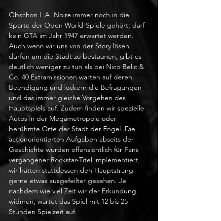
Obschon L.A. Noire immer noch in die 
Sparte der Open World-Spiele gehört, darf 
kein GTA im Jahr 1947 erwartet werden. 
Auch wenn wir uns von der Story lösen 
dürfen um die Stadt zu bestaunen, gibt es 
deutlich weniger zu tun als bei Nico Belic & 
Co. 40 Extramissionen warten auf deren 
Beendigung und lockern die Befragungen 
und das immer gleiche Vorgehen des 
Hauptspiels auf. Zudem finden wir spezielle 
Autos in der Megametropole oder 
berühmte Orte der Stadt der Engel. Die 
actionorientierten Aufgaben abseits der 
Geschichte wurden offensichtlich für Fans 
vergangener Rockstar-Titel implementiert, 
wir hätten stattdessen den Hauptstrang 
gerne etwas ausgefeilter gesehen. Je 
nachdem wie viel Zeit wir der Erkundung 
widmen, wartet das Spiel mit 12 bis 25 
Stunden Spielzeit auf.