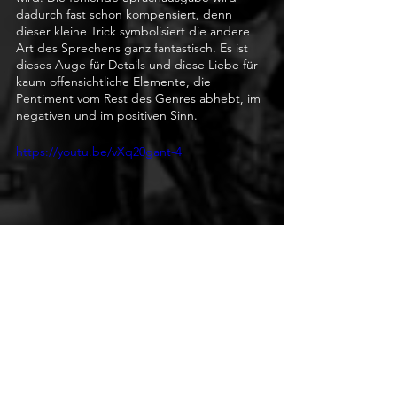
dadurch fast schon kompensiert, denn 
dieser kleine Trick symbolisiert die andere 
Art des Sprechens ganz fantastisch. Es ist 
dieses Auge für Details und diese Liebe für 
kaum offensichtliche Elemente, die 
Pentiment vom Rest des Genres abhebt, im 
negativen und im positiven Sinn. 
https://youtu.be/vXq20gant-4
Fazit:
Pentiment ist nicht nur ein Nischenspiel, 
sondern ein Nischenspiel einer noch 
kleineren Nische. Das ist auch gut so, denn 
so kann und darf es so sein, wie es sich die 
Entwickler vorgestellt haben. Es gibt keine 