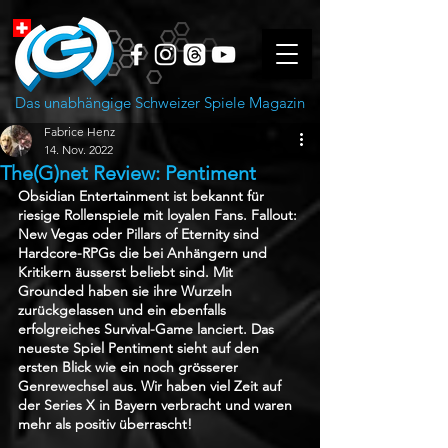
Das unabhängige Schweizer Spiele Magazin
Fabrice Henz
14. Nov. 2022
The(G)net Review: Pentiment
Obsidian Entertainment ist bekannt für 
riesige Rollenspiele mit loyalen Fans. Fallout: 
New Vegas oder Pillars of Eternity sind 
Hardcore-RPGs die bei Anhängern und 
Kritikern äusserst beliebt sind. Mit 
Grounded haben sie ihre Wurzeln 
zurückgelassen und ein ebenfalls 
erfolgreiches Survival-Game lanciert. Das 
neueste Spiel Pentiment sieht auf den 
ersten Blick wie ein noch grösserer 
Genrewechsel aus. Wir haben viel Zeit auf 
der Series X in Bayern verbracht und waren 
mehr als positiv überrascht! 