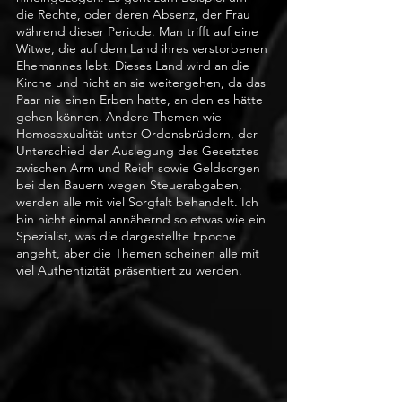
die Rechte, oder deren Absenz, der Frau 
während dieser Periode. Man trifft auf eine 
Witwe, die auf dem Land ihres verstorbenen 
Ehemannes lebt. Dieses Land wird an die 
Kirche und nicht an sie weitergehen, da das 
Paar nie einen Erben hatte, an den es hätte 
gehen können. Andere Themen wie 
Homosexualität unter Ordensbrüdern, der 
Unterschied der Auslegung des Gesetztes 
zwischen Arm und Reich sowie Geldsorgen 
bei den Bauern wegen Steuerabgaben, 
werden alle mit viel Sorgfalt behandelt. Ich 
bin nicht einmal annähernd so etwas wie ein 
Spezialist, was die dargestellte Epoche 
angeht, aber die Themen scheinen alle mit 
viel Authentizität präsentiert zu werden. 