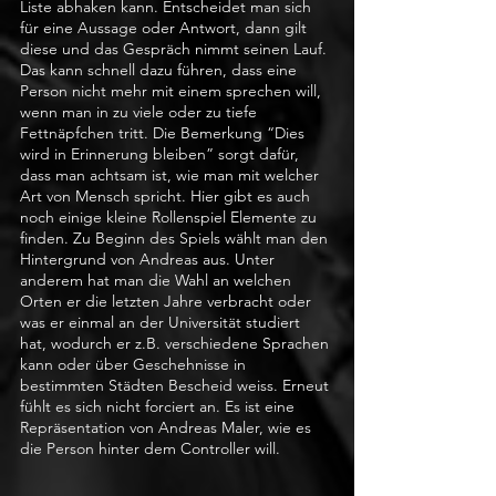
Liste abhaken kann. Entscheidet man sich 
für eine Aussage oder Antwort, dann gilt 
diese und das Gespräch nimmt seinen Lauf. 
Das kann schnell dazu führen, dass eine 
Person nicht mehr mit einem sprechen will, 
wenn man in zu viele oder zu tiefe 
Fettnäpfchen tritt. Die Bemerkung “Dies 
wird in Erinnerung bleiben” sorgt dafür, 
dass man achtsam ist, wie man mit welcher 
Art von Mensch spricht. Hier gibt es auch 
noch einige kleine Rollenspiel Elemente zu 
finden. Zu Beginn des Spiels wählt man den 
Hintergrund von Andreas aus. Unter 
anderem hat man die Wahl an welchen 
Orten er die letzten Jahre verbracht oder 
was er einmal an der Universität studiert 
hat, wodurch er z.B. verschiedene Sprachen 
kann oder über Geschehnisse in 
bestimmten Städten Bescheid weiss. Erneut 
fühlt es sich nicht forciert an. Es ist eine 
Repräsentation von Andreas Maler, wie es 
die Person hinter dem Controller will. 