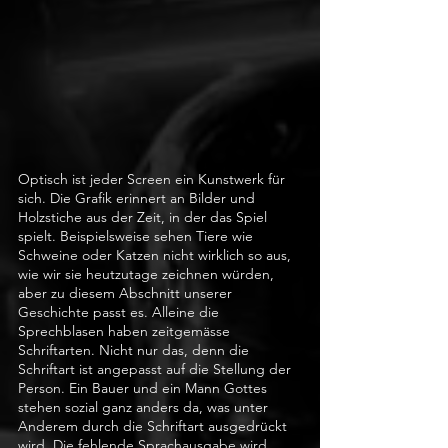
Optisch ist jeder Screen ein Kunstwerk für 
sich. Die Grafik erinnert an Bilder und 
Holzstiche aus der Zeit, in der das Spiel 
spielt. Beispielsweise sehen Tiere wie 
Schweine oder Katzen nicht wirklich so aus, 
wie wir sie heutzutage zeichnen würden, 
aber zu diesem Abschnitt unserer 
Geschichte passt es. Alleine die 
Sprechblasen haben zeitgemässe 
Schriftarten. Nicht nur das, denn die 
Schriftart ist angepasst auf die Stellung der 
Person. Ein Bauer und ein Mann Gottes 
stehen sozial ganz anders da, was unter 
Anderem durch die Schriftart ausgedrückt 
wird. Die fehlende Sprachausgabe wird 