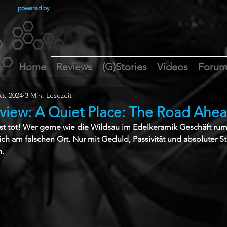
powered by
Home
Reviews
(G)Stories
Videos
Foru
kt. 2024
3 Min. Lesezeit
view: A Quiet Place: The Road Ahe
st tot! Wer gerne wie die Wildsau im Edelkeramik Geschäft rumto
ich am falschen Ort. Nur mit Geduld, Passivität und absoluter St
n.