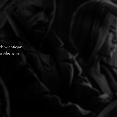
sch wichtigen 
e Aliens im 