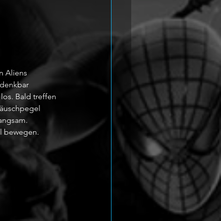
 Aliens 
 denkbar 
os. Bald treffen 
räuschpegel 
langsam. 
ll bewegen.