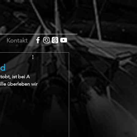
m
Kontakt
ad
bt, ist bei A 
ille überleben wir 