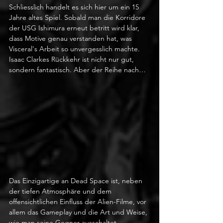
Schliesslich handelt es sich hier um ein 15 
Jahre altes Spiel. Sobald man die Korridore 
der USG Ishimura erneut betritt wird klar, 
dass Motive genau verstanden hat, was 
Visceral's Arbeit so unvergesslich machte. 
Isaac Clarkes Rückkehr ist nicht nur gut, 
sondern fantastisch. Aber der Reihe nach…
Das Einzigartige an Dead Space ist, neben 
der tiefen Atmosphäre und dem 
offensichtlichen Einfluss der Alien-Filme, vor 
allem das Gameplay und die Art und Weise, 
wie man seine Gegner ausschaltet. 