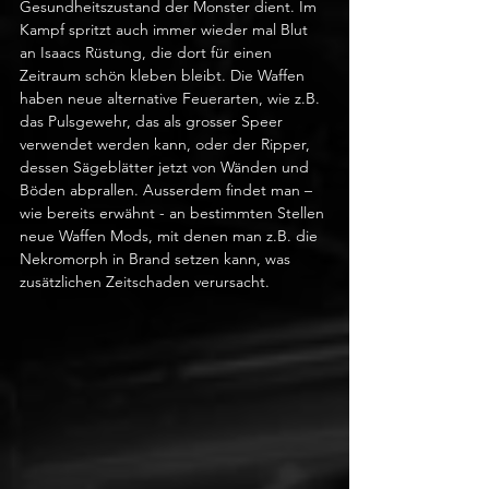
Gesundheitszustand der Monster dient. Im 
Kampf spritzt auch immer wieder mal Blut 
an Isaacs Rüstung, die dort für einen 
Zeitraum schön kleben bleibt. Die Waffen 
haben neue alternative Feuerarten, wie z.B. 
das Pulsgewehr, das als grosser Speer 
verwendet werden kann, oder der Ripper, 
dessen Sägeblätter jetzt von Wänden und 
Böden abprallen. Ausserdem findet man – 
wie bereits erwähnt - an bestimmten Stellen 
neue Waffen Mods, mit denen man z.B. die 
Nekromorph in Brand setzen kann, was 
zusätzlichen Zeitschaden verursacht. 