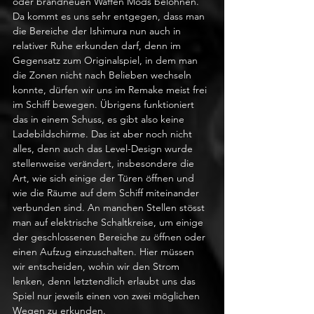
oder brandneuen Waffen Mods belohnen. 
Da kommt es uns sehr entgegen, dass man 
die Bereiche der Ishimura nun auch in 
relativer Ruhe erkunden darf, denn im 
Gegensatz zum Originalspiel, in dem man 
die Zonen nicht nach Belieben wechseln 
konnte, dürfen wir uns im Remake meist frei 
im Schiff bewegen. Übrigens funktioniert 
das in einem Schuss, es gibt also keine 
Ladebildschirme. Das ist aber noch nicht 
alles, denn auch das Level-Design wurde 
stellenweise verändert, insbesondere die 
Art, wie sich einige der Türen öffnen und 
wie die Räume auf dem Schiff miteinander 
verbunden sind. An manchen Stellen stösst 
man auf elektrische Schaltkreise, um einige 
der geschlossenen Bereiche zu öffnen oder 
einen Aufzug einzuschalten. Hier müssen 
wir entscheiden, wohin wir den Strom 
lenken, denn letztendlich erlaubt uns das 
Spiel nur jeweils einen von zwei möglichen 
Wegen zu erkunden.