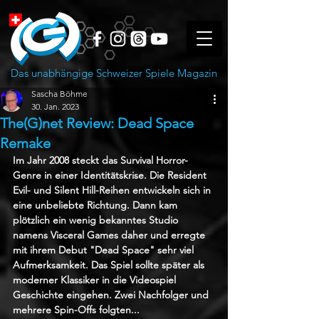
Das unabhängige Schweizer Spiele Magazin
Sascha Böhme
30. Jan. 2023
The(G)net Review: Dead Space
Remake
Im Jahr 2008 steckt das Survival Horror-
Genre in einer Identitätskrise. Die Resident 
Evil- und Silent Hill-Reihen entwickeln sich in 
eine unbeliebte Richtung. Dann kam 
plötzlich ein wenig bekanntes Studio 
namens Visceral Games daher und erregte 
mit ihrem Debut "Dead Space" sehr viel 
Aufmerksamkeit. Das Spiel sollte später als 
moderner Klassiker in die Videospiel 
Geschichte eingehen. Zwei Nachfolger und 
mehrere Spin-Offs folgten...