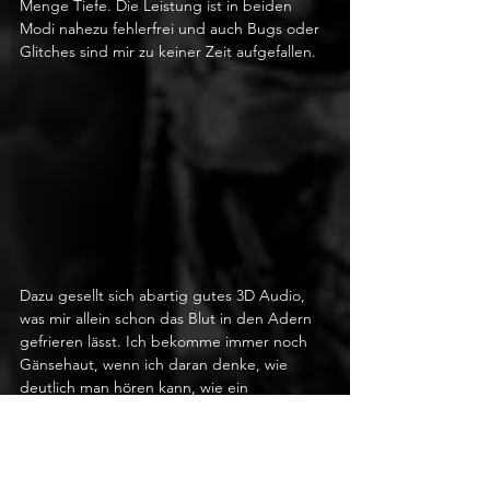
Menge Tiefe. Die Leistung ist in beiden 
Modi nahezu fehlerfrei und auch Bugs oder 
Glitches sind mir zu keiner Zeit aufgefallen.
Dazu gesellt sich abartig gutes 3D Audio, 
was mir allein schon das Blut in den Adern 
gefrieren lässt. Ich bekomme immer noch 
Gänsehaut, wenn ich daran denke, wie 
deutlich man hören kann, wie ein 
Nekromorph durch das Belüftungssystem 
des Schiffes kriecht. Ich hab mich ein paar 
Mal derb erschrocken, einzig und allein 
wegen der genialen Soundkulisse. Das 