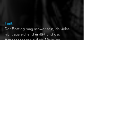
Fazit:
Der Einstieg mag schwer sein, da vieles 
nicht ausreichend erklärt und das 
Händchenhalten auf ein Minimum 
beschränkt wird. Das kann jedoch auch ein 
Vorteil sein. Schade jedoch, dass die vielen 
Textbox-Dialoge und repetitiven Kämpfe 
gegen immergleiche Gegner den 
Spielspass torpedieren. Auf den ersten 
Blick ist Eternal Strands in vielerlei Hinsicht 
ein ziemlich durchschnittliches Action-
Adventure. Es gibt aber einige Ideen und 
Mechaniken, die angenehm hervorstechen: 
Erfrischende Gegner, wie riesige Drachen, 
turmhohe Archen oder fette Feuerwürmer, 
die jeweils eine völlig andere 
Herangehensweise erfordern oder das 
physikbasierte Magie-System, das mit 