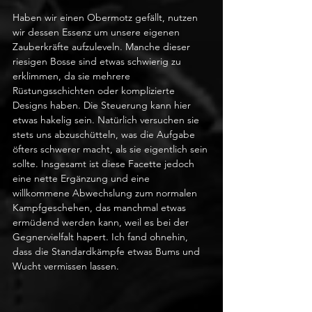
Haben wir einen Obermotz gefällt, nutzen 
wir dessen Essenz um unsere eigenen 
Zauberkräfte aufzuleveln. Manche dieser 
riesigen Bosse sind etwas schwierig zu 
erklimmen, da sie mehrere 
Rüstungsschichten oder komplizierte 
Designs haben. Die Steuerung kann hier 
etwas hakelig sein. Natürlich versuchen sie 
stets uns abzuschütteln, was die Aufgabe 
öfters schwerer macht, als sie eigentlich sein 
sollte. Insgesamt ist diese Facette jedoch 
eine nette Ergänzung und eine 
willkommene Abwechslung zum normalen 
Kampfgeschehen, das manchmal etwas 
ermüdend werden kann, weil es bei der 
Gegnervielfalt hapert. Ich fand ohnehin, 
dass die Standardkämpfe etwas Bums und 
Wucht vermissen lassen.  