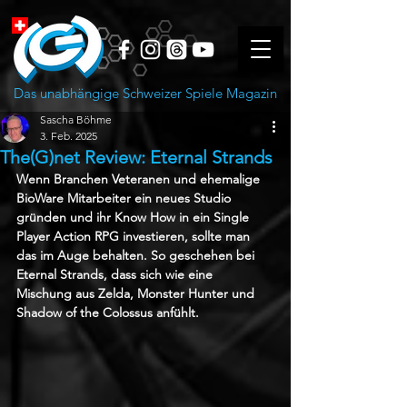
Das unabhängige Schweizer Spiele Magazin
Sascha Böhme
3. Feb. 2025
The(G)net Review: Eternal Strands
Wenn Branchen Veteranen und ehemalige 
BioWare Mitarbeiter ein neues Studio 
gründen und ihr Know How in ein Single 
Player Action RPG investieren, sollte man 
das im Auge behalten. So geschehen bei 
Eternal Strands, dass sich wie eine 
Mischung aus Zelda, Monster Hunter und 
Shadow of the Colossus anfühlt.