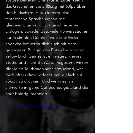
das Geschehen stets flüssig mit 60fps über 
den Bildschirm. Hinzu kommt eine 
fantastische Sprachausgabe mit 
glaubwürdigen und gut geschriebenen 
Dialogen. Schade, dass viele Konversationen 
nur in simplen Comic-Panels stattfinden, 
aber das hat vermutlich auch mit dem 
geringeren Budget des Entwicklers zu tun. 
Yellow Brick Games ist ein neues, kleines 
Studio und nicht BioWare. Insgesamt wirken 
die vielen Textboxen sehr ermüdend, was 
mich öfters dazu verleitet hat, einfach auf 
«Skip» zu drücken. Und wenn es mal 
animierte in-game Cut Scenes gibt, sind die 
eher holprig inszeniert.
https://youtu.be/h0t1dpycx-s