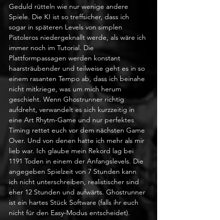
Geduld rütteln wie nur wenige andere 
Spiele. Die KI ist so treffsicher, dass ich 
sogar in späteren Levels von simplen 
Pistoleros niedergeknallt werde, als wäre ich 
immer noch im Tutorial. Die 
Plattformpassagen werden konstant 
haarsträubender und teilweise geht es in so 
einem rasanten Tempo ab, dass ich beinahe 
nicht mitkriege, was um mich herum 
geschieht. Wenn Ghostrunner richtig 
aufdreht, verwandelt es sich kurzzeitig in 
eine Art Rhytm-Game und nur perfektes 
Timing rettet euch vor dem nächsten Game 
Over. Und von denen hatte ich mehr als mir 
lieb war. Ich glaube mein Rekord lag bei 
1191 Toden in einem der Anfangslevels. Die 
angegeben Spielzeit von 7 Stunden kann 
ich nicht unterschreiben, realistischer sind 
eher 12 Stunden und aufwärts. Ghostrunner 
ist ein hartes Stück Software (falls ihr euch 
nicht für den Easy-Modus entscheidet). 