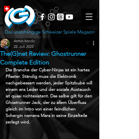
Das unabhängige Schweizer Spiele Magazin
Armin Medic
22. Juli 2022
The(G)net Review: Ghostrunner
Complete Edition
Die Branche der Cyber-Ninjas ist ein hartes 
Pflaster. Ständig muss die Elektronik 
nachgebessert werden, jeder Spitzbube will 
einem ans Leder und der soziale Austausch 
ist quasi nichtexistent. Das selbe gilt für den 
Ghostrunner Jack, der zu allem Überfluss 
gleich im Intro von einer feindlichen 
Schergin namens Mara in seine Einzelteile 
zerlegt wird.