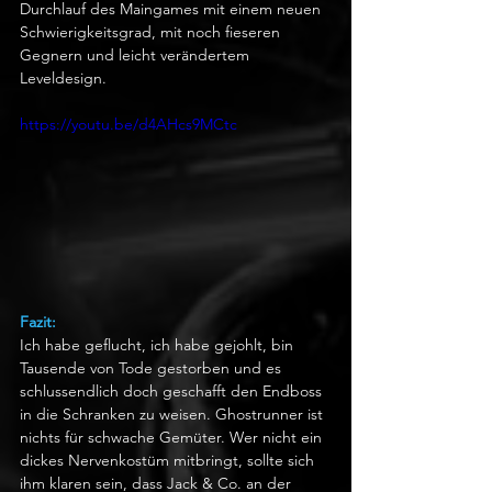
Durchlauf des Maingames mit einem neuen 
Schwierigkeitsgrad, mit noch fieseren 
Gegnern und leicht verändertem 
Leveldesign.  
https://youtu.be/d4AHcs9MCtc
Fazit:
Ich habe geflucht, ich habe gejohlt, bin 
Tausende von Tode gestorben und es 
schlussendlich doch geschafft den Endboss 
in die Schranken zu weisen. Ghostrunner ist 
nichts für schwache Gemüter. Wer nicht ein 
dickes Nervenkostüm mitbringt, sollte sich 
ihm klaren sein, dass Jack & Co. an der 