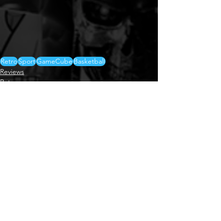
Retro
Sport
GameCube
Basketball
Reviews
Retro
Nintendo
Alle ansehen
Aktuelle Beiträge