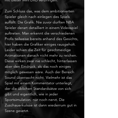
Zum Schluss das, was dem ambitionierten 
Spieler gleich nach einlegen des Spiels 
auffällt: Die Grafik. Nie zuvor durften NBA 
Spieler derart detailliert in einem Videospiel 
auftreten. Man erkennt die verschiedenen 
Profis teilweise bereits anhand des Gesichts, 
hier haben die Grafiker einiges rausgeholt. 
Leider schien die Zeit für geschmeidige 
Animationen danach nicht mehr zu reichen. 
Diese wirken zwar nie schlecht, hinterlassen 
aber den Eindruck, als das noch einiges 
möglich gewesen wäre. Auch der Bereich 
Sound überrascht nicht. Vielmehr ist das 
Spiel mit einem Kommentator unterlegt, 
der die üblichen Standardsätze von sich 
gibt und eigentlich, wie in jeder 
Sportsimulation, nur noch nervt. Die 
Zuschauerkulisse ist dann wiederrum gut in 
Szene gesetzt.