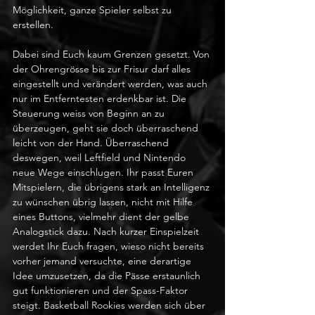
Möglichkeit, ganze Spieler selbst zu 
erstellen. 
Dabei sind Euch kaum Grenzen gesetzt. Von 
der Ohrengrösse bis zur Frisur darf alles 
eingestellt und verändert werden, was auch 
nur im Entferntesten erdenkbar ist. Die 
Steuerung weiss von Beginn an zu 
überzeugen, geht sie doch überraschend 
leicht von der Hand. Überraschend 
deswegen, weil Leftfield und Nintendo 
neue Wege einschlugen. Ihr passt Euren 
Mitspielern, die übrigens stark an Intelligenz 
zu wünschen übrig lassen, nicht mit Hilfe 
eines Buttons, vielmehr dient der gelbe 
Analogstick dazu. Nach kurzer Einspielzeit 
werdet Ihr Euch fragen, wieso nicht bereits 
vorher jemand versuchte, eine derartige 
Idee umzusetzen, da die Pässe erstaunlich 
gut funktionieren und der Spass-Faktor 
steigt. Basketball Rookies werden sich über 