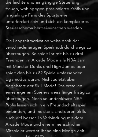
die leichte und eingängige Steuerung 
freuen, wohingegen passionierte Profis und 
langjährige Fans des Sports eher 
unterfordert sein und sich ein komplexeres 
Steuerschema herbeiwünschen werden. 
Die Langzeitmotivation weiss dank der 
verschiedenartigen Spielmodi durchwegs zu 
überzeugen. So spielt Ihr mit bis zu drei 
Freunden im Arcade Mode à la NBA Jam 
mit Monster Dunks und High Jumps oder 
spielt den bis zu 82 Spiele umfassenden 
Ligamodus durch. Nicht zuletzt aber 
begeistert der Skill Mode! Das erstellen 
eines eigenen Spielers weiss längerfristig zu 
überzeugen. Noch so undenkbare NBA 
Profis lassen sich in ein Freundschaftsspiel 
einbinden, und meistens sind deren Skills 
auch viel besser. In Verbindung mit dem 
Arcade Mode und einem menschlichen 
Mitspieler werdet Ihr so eine Menge Zeit 
mit dieser Mini DVD verbringen. 