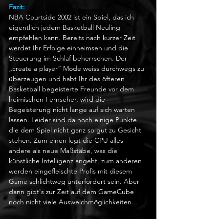
Fazit:
NBA Courtside 2002 ist ein Spiel, das ich 
eigentlich jedem Basketball Neuling 
empfehlen kann. Bereits nach kurzer Zeit 
werdet Ihr Erfolge einheimsen und die 
Steuerung im Schlaf beherrschen. Der 
„create a player“ Mode weiss durchwegs zu 
überzeugen und habt Ihr des öfteren 
Basketball begeisterte Freunde vor dem 
heimischen Fernseher, wird die 
Begeisterung nicht lange auf sich warten 
lassen. Leider sind da noch einige Punkte 
die dem Spiel nicht ganz so gut zu Gesicht 
stehen. Zum einen legt die CPU alles 
andere als neue Maßstäbe, was die 
künstliche Intelligenz angeht, zum anderen 
werden eingefleischte Profis mit diesem 
Game schlichtweg unterfordert sein. Aber 
dann gibt's zur Zeit auf dem GameCube 
noch nicht viele Ausweichmöglichkeiten...