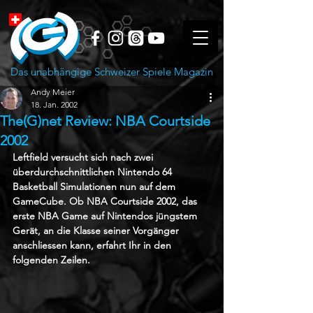
Das unabhängige Schweizer Spiele Magazin
Andy Meier
18. Jan. 2002
The(G)net Review: NBA Courtside
2002
Leftfield versucht sich nach zwei 
überdurchschnittlichen Nintendo 64 
Basketball Simulationen nun auf dem 
GameCube. Ob NBA Courtside 2002, das 
erste NBA Game auf Nintendos jüngstem 
Gerät, an die Klasse seiner Vorgänger 
anschliessen kann, erfahrt Ihr in den 
folgenden Zeilen.