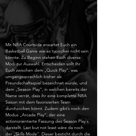
Mit NBA Courtside erwartet Euch ein 
Basketball Game wie es typischer nicht sein 
könnte. Zu Beginn stehen Euch diverse 
Modi zur Auswahl. Entscheiden sollt Ihr 
Euch zwischen dem „Quick Play“, was 
umgangssprachlich bisher als 
Freundschaftsspiel bezeichnet wurde, und 
dem „Season Play“, in welchen bereits der 
Name verrät, dass ihr eine komplette NBA 
Saison mit dem favorisierten Team 
durchzocken könnt. Zudem gibt’s noch den 
Modus „Arcade Play“, der eine 
actionorientierte Fassung des Season Play‘s 
darstellt. Last but not least wäre da noch 
der „Skills Mode“. Dieser besticht durch die 