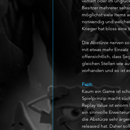
verliert oder im unglüc
Besitzer mehrerer selte
möglichst viele Items 
notwendig und welcher 
Krieger hat bloss eine 
Die Abstürze nerven s
mit etwas mehr Einsatz
offensichtlich, dass Seg
gleichen Stellen wie a
vorhanden und so ist 
Fazit:
Kaum ein Game ist schwe
Spielprinzip macht süch
Replay Value ist enor
ein sinnvolle Erweiteru
die Abstürze sehr ärge
released hat. Daher sol