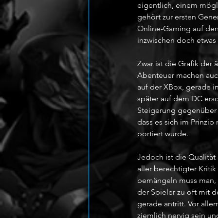
eigentlich, einem mögl
gehört zur ersten Gene
Online-Gaming auf den 
inzwischen doch etwas
Zwar ist die Grafik der 
Abenteuer machen auch
auf der XBox, gerade in
später auf dem DC ersch
Steigerung gegenüber d
dass es sich im Prinzi
portiert wurde. 
Jedoch ist die Qualität
aller berechtigter Krit
bemängeln muss man, da
der Spieler zu oft mit 
gerade antritt. Vor al
ziemlich nervig sein u