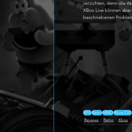
verzichten, denn die Ab
XBox Live können aber 
beschriebenen Problem
RPG
Retro
MMO
Xbox OG
Reviews
Retro
Xbox