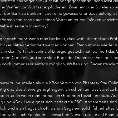
klichsten Fall sogar alle Ausrüstungsgegenstände, dann lässt das
ner Waffen vor Wut fast explodieren. Zwar lernt der Spieler so au
auf der Bank zu bunkern, aber eine gewisse Grundausrüstung ist
Force kann schon auf seinen Vorrat an teuren Tränken verzicht
Waffe in seinem Inventory? 
ogar noch mehr, wenn man bedenkt, dass wohl die meisten Pro
 locker hätten verhindert werden können. Denn immer wieder ist
a in den Port nicht sehr viel Energie gesteckt hat. So friert das
uf dem Cube ein und sehr viele Bugs der Dreamcast Version sin
es noch immer sehr einfach möglich, Waffen und Gegenstände 
rer zu beurteilen als die XBox Version von Phantasy Star Onlin
tig und das alleine genügt eigentlich schon, um das Spiel zu k
m hoch, auch wenn man monatlich Gebühren bezahlen muss. Aus
ng und XBox Live eignet sich perfekt für PSO. Andererseits sin
rlich und man fragt sich oft, warum Sega ein solch fehlerhafte
lten wohl auch Spieler mit schwachen Nerven besser auf Phantas