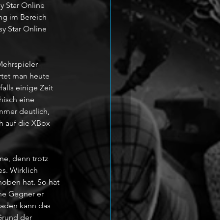
 Star Online 
ng im Bereich 
y Star Online 
Mehrspieler 
tet man heute 
lls einige Zeit 
hisch eine 
mmer deutlich, 
h auf die XBox 
ne, denn trotz 
s. Wirklich 
oben hat. So hat 
he Gegner er 
raden kann das 
Grund der 