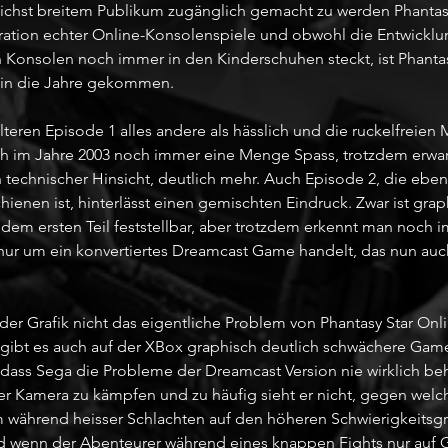
ichst breitem Publikum zugänglich gemacht zu werden Phantasy
ration echter Online-Konsolenspiele und obwohl die Entwicklu
Konsolen noch immer in den Kinderschuhen steckt, ist Phantas
 in die Jahre gekommen. 
älteren Episode 1 alles andere als hässlich und die ruckelfreien 
 im Jahre 2003 noch immer eine Menge Spass, trotzdem erwar
 technischer Hinsicht, deutlich mehr. Auch Episode 2, die ebenfa
ienen ist, hinterlässt einen gemischten Eindruck. Zwar ist grap
em ersten Teil feststellbar, aber trotzdem erkennt man noch i
p nur um ein konvertiertes Dreamcast Game handelt, das nun auc
 der Grafik nicht das eigentliche Problem von Phantasy Star Onli
ik gibt es auch auf der XBox graphisch deutlich schwächere Game
ss Sega die Probleme der Dreamcast Version nie wirklich beh
der Kamera zu kämpfen und zu häufig sieht er nicht, gegen welc
lem während heisser Schlachten auf den höheren Schwierigkeitsg
nd wenn der Abenteurer während eines knappen Fights nur auf 