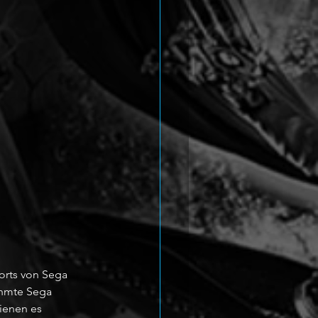
rts von Sega 
ühmte Sega 
ienen es 