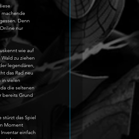
diese 
ig machende 
rgessen. Denn 
 Online nur 
uskennt wie auf 
 Wald zu ziehen 
der legendären, 
icht das Rad neu 
in vielen 
 da die seltenen 
r bereits Grund 
stürzt das Spiel 
ten Moment 
Inventar einfach 