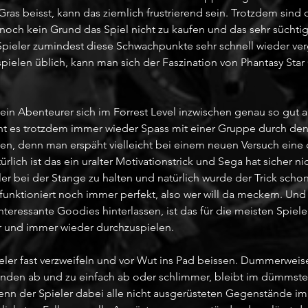
ras beisst, kann das ziemlich frustrierend sein. Trotzdem sind 
h noch kein Grund das Spiel nicht zu kaufen und das sehr sücht
n Spieler zumindest diese Schwachpunkte sehr schnell wieder ve
espielen üblich, kann man sich der Faszination von Phantasy Star
n Abenteurer sich im Forrest Level inzwischen genau so gut a
t es trotzdem immer wieder Spass mit einer Gruppe durch den
en, denn man erspäht vielleicht bei einem neuen Versuch eine 
rlich ist das ein uralter Motivationstrick und Sega hat sicher n
r bei der Stange zu halten und natürlich wurde der Trick schon 
 funktioniert noch immer perfekt, also wer will da meckern. Und
nteressante Goodies hinterlassen, ist das für die meisten Spiele
r und immer wieder durchzuspielen. 
eler fast verzweifeln und vor Wut ins Pad beissen. Dummerweise 
ründen ab und zu einfach ab oder schlimmer, bleibt im dümms
nn der Spieler dabei alle nicht ausgerüsteten Gegenstände im 