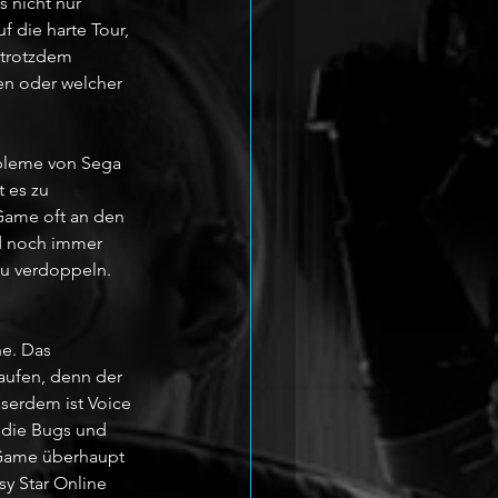
 nicht nur 
f die harte Tour, 
 trotzdem 
en oder welcher 
bleme von Sega 
 es zu 
 Game oft an den 
d noch immer 
zu verdoppeln.
e. Das 
aufen, denn der 
serdem ist Voice 
d die Bugs und 
s Game überhaupt 
y Star Online 