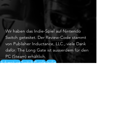
Wir haben das Indie-Spiel auf Nintendo 
Switch getestet. Der Review-Code stammt 
von Publisher Inductance, LLC., viele Dank 
dafür. The Long Gate ist ausserdem für den 
PC (Steam) erhältlich.
Adventure
Switch
Puzzle
Indie
Nintendo
Reviews
Alle ansehen
Aktuelle Beiträge