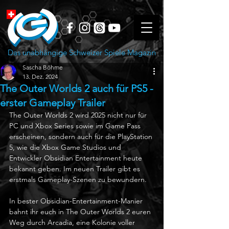
Das unabhängige Schweizer Spiele Magazin
Sascha Böhme
13. Dez. 2024
The Outer Worlds 2 auch für PS5 -
erster Gameplay Trailer
The Outer Worlds 2 wird 2025 nicht nur für 
PC und Xbox Series sowie im Game Pass 
erscheinen, sondern auch für die PlayStation 
5, wie die Xbox Game Studios und 
Entwickler Obsidian Entertainment heute 
bekannt geben. Im neuen Trailer gibt es 
erstmals Gameplay-Szenen zu bewundern.
In bester Obsidian-Entertainment-Manier 
bahnt ihr euch in The Outer Worlds 2 euren 
Weg durch Arcadia, eine Kolonie voller 