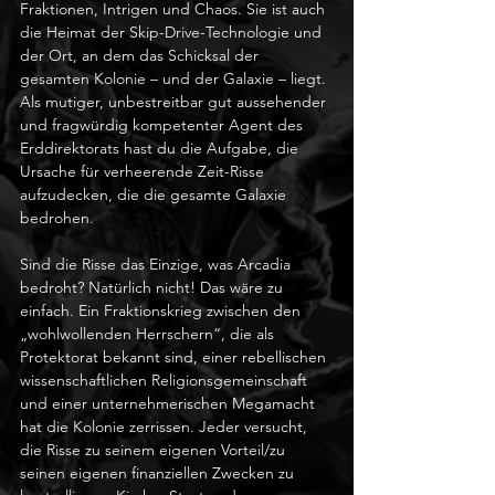
Fraktionen, Intrigen und Chaos. Sie ist auch 
die Heimat der Skip-Drive-Technologie und 
der Ort, an dem das Schicksal der 
gesamten Kolonie – und der Galaxie – liegt. 
Als mutiger, unbestreitbar gut aussehender 
und fragwürdig kompetenter Agent des 
Erddirektorats hast du die Aufgabe, die 
Ursache für verheerende Zeit-Risse 
aufzudecken, die die gesamte Galaxie 
bedrohen. 
Sind die Risse das Einzige, was Arcadia 
bedroht? Natürlich nicht! Das wäre zu 
einfach. Ein Fraktionskrieg zwischen den 
„wohlwollenden Herrschern“, die als 
Protektorat bekannt sind, einer rebellischen 
wissenschaftlichen Religionsgemeinschaft 
und einer unternehmerischen Megamacht 
hat die Kolonie zerrissen. Jeder versucht, 
die Risse zu seinem eigenen Vorteil/zu 
seinen eigenen finanziellen Zwecken zu 