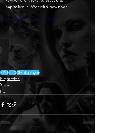
kontrollieren. Kirche, Staat und 
Kapitalismus! Wer wird gewinnen?! 
https://youtu.be/I_rvTE-3S4c
RPG
FPS
Singleplayer
Playstation
Xbox
PC