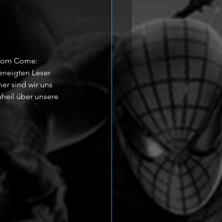
gdom Come: 
eneigten Leser 
er sind wir uns 
heil über unsere 