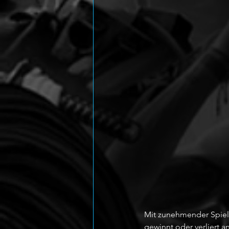
Mit zunehmender Spielda
gewinnt oder verliert 