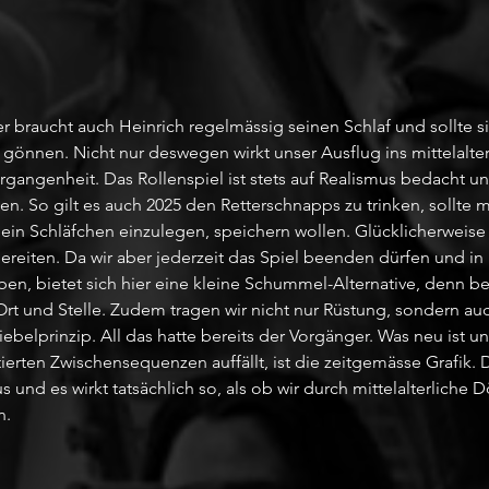
 braucht auch Heinrich regelmässig seinen Schlaf und sollte si
t gönnen. Nicht nur deswegen wirkt unser Ausflug ins mittelalt
ergangenheit. Das Rollenspiel ist stets auf Realismus bedacht un
n. So gilt es auch 2025 den Retterschnapps zu trinken, sollte 
 ein Schläfchen einzulegen, speichern wollen. Glücklicherweise 
reiten. Da wir aber jederzeit das Spiel beenden dürfen und in k
en, bietet sich hier eine kleine Schummel-Alternative, denn 
Ort und Stelle. Zudem tragen wir nicht nur Rüstung, sondern auc
iebelprinzip. All das hatte bereits der Vorgänger. Was neu ist un
ierten Zwischensequenzen auffällt, ist die zeitgemässe Grafik. De
s und es wirkt tatsächlich so, als ob wir durch mittelalterliche 
. 