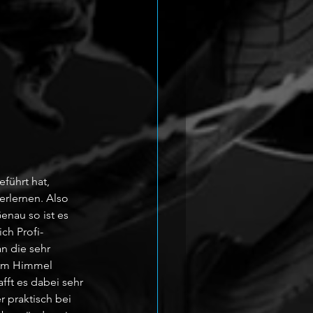
ührt hat, 
erlernen. Also 
enau so ist es 
ch Profi-
n die sehr 
vom Himmel 
fft es dabei sehr 
 praktisch bei 