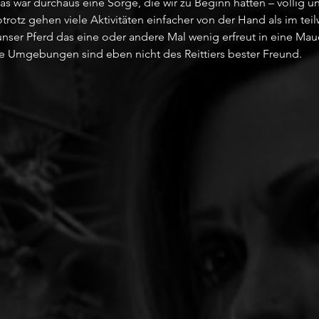
as war durchaus eine Sorge, die wir zu Beginn hatten – völlig 
otrotz gehen viele Aktivitäten einfacher von der Hand als im tei
unser Pferd das eine oder andere Mal wenig erfreut in eine Mau
e Umgebungen sind eben nicht des Reittiers bester Freund. 