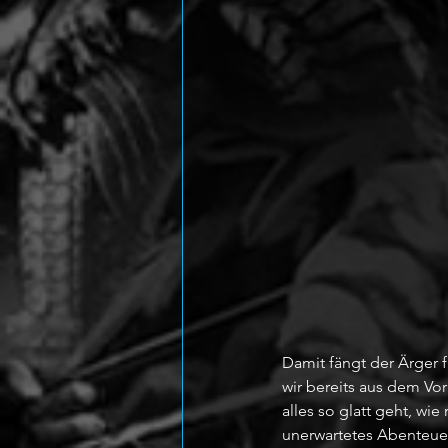
Damit fängt der Ärger f
wir bereits aus dem Vo
alles so glatt geht, wie
unerwartetes Abenteuer 