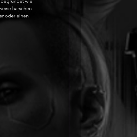
unbegründet wie 
lweise harschen 
er oder einen 