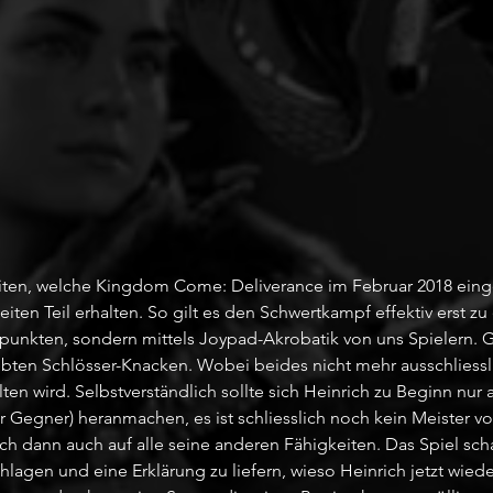
ten, welche Kingdom Come: Deliverance im Februar 2018 eingef
iten Teil erhalten. So gilt es den Schwertkampf effektiv erst zu 
spunkten, sondern mittels Joypad-Akrobatik von uns Spielern. G
ebten Schlösser-Knacken. Wobei beides nicht mehr ausschliessli
ten wird. Selbstverständlich sollte sich Heinrich zu Beginn nur a
er Gegner) heranmachen, es ist schliesslich noch kein Meister 
ich dann auch auf alle seine anderen Fähigkeiten. Das Spiel scha
agen und eine Erklärung zu liefern, wieso Heinrich jetzt wieder