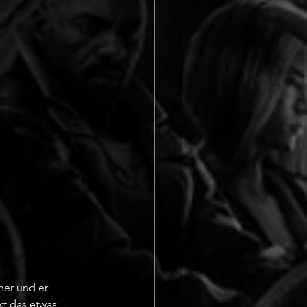
her und er 
t das etwas 