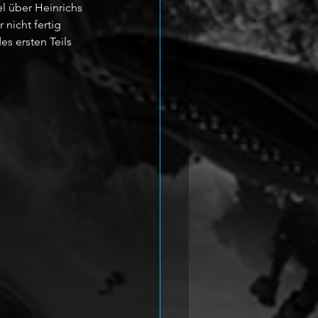
l über Heinrichs 
 nicht fertig 
s ersten Teils 