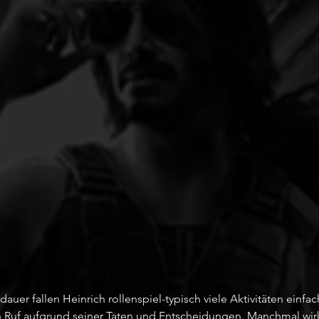
uer fallen Heinrich rollenspiel-typisch viele Aktivitäten einfac
an Ruf aufgrund seiner Taten und Entscheidungen. Manchmal wirk