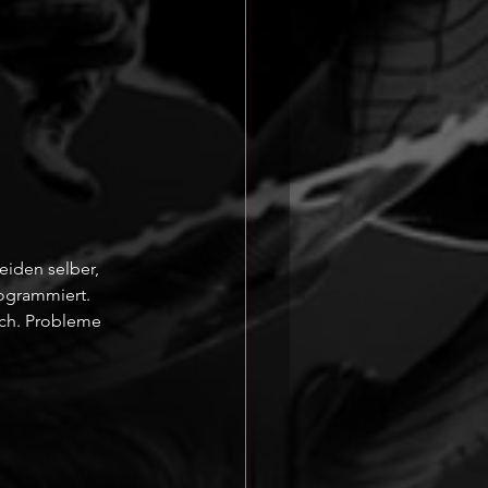
eiden selber, 
ogrammiert. 
ich. Probleme 