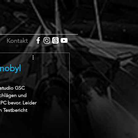
m
Kontakt
rnobyl
rstudio GSC 
chlägen und 
PC bevor. Leider 
 Testbericht 