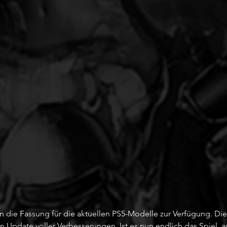
un die Fassung für die aktuellen PS5-Modelle zur Verfügung. Di
 Update voller Verbesserungen. Ist es nun endlich das Spiel, au