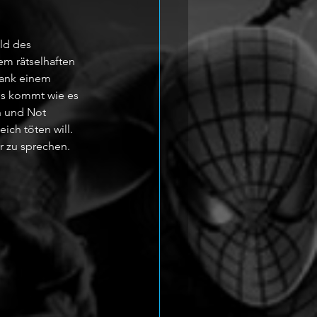
ld des 
em rätselhaften 
Dank einem 
es kommt wie es 
h und Not 
ch töten will. 
r zu sprechen.