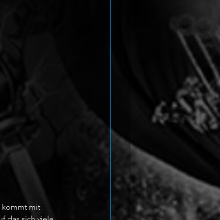
e kommt mit 
f das sich viele 