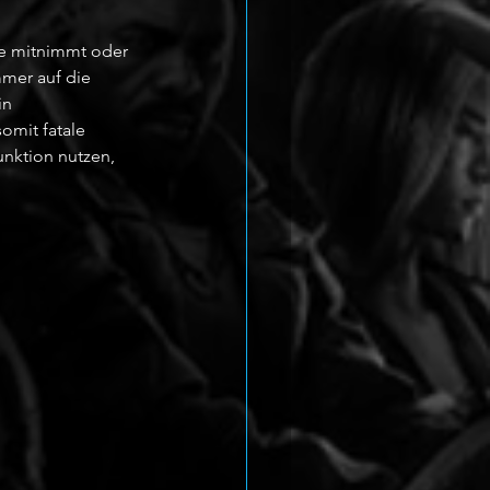
e mitnimmt oder 
mmer auf die 
in 
omit fatale 
nktion nutzen, 