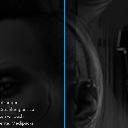
setzungen 
Strahlung uns zu 
en wir auch 
mente, Medipacks 