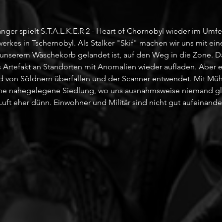
nger spielt S.T.A.L.K.E.R 2 - Heart of Chornobyl wieder im Umfe
erkes in Tschernobyl. Als Stalker "Skif" machen wir uns mit ein
 in unserem Wäschekorb gelandet ist, auf den Weg in die Zone. 
 Artefakt an Standorten mit Anomalien wieder aufladen. Aber 
d von Söldnern überfallen und der Scanner entwendet. Mit Mü
ine nahegelegene Siedlung, wo uns ausnahmsweise niemand glei
Luft eher dünn. Einwohner und Militär sind nicht gut aufeinande