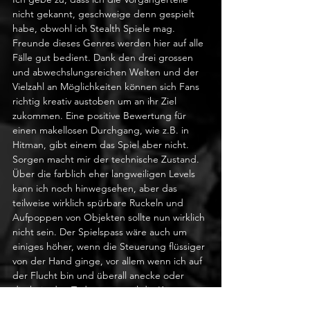
nicht gekannt, geschweige denn gespielt 
habe, obwohl ich Stealth Spiele mag. 
Freunde dieses Genres werden hier auf alle 
Fälle gut bedient. Dank den drei grossen 
und abwechslungsreichen Welten und der 
Vielzahl an Möglichkeiten können sich Fans 
richtig kreativ austoben um an ihr Ziel 
zukommen. Eine positive Bewertung für 
einen makellosen Durchgang, wie z.B. in 
Hitman, gibt einem das Spiel aber nicht. 
Sorgen macht mir der technische Zustand. 
Über die farblich eher langweiligen Levels 
kann ich noch hinwegsehen, aber das 
teilweise wirklich spürbare Ruckeln und 
Aufpoppen von Objekten sollte nun wirklich 
nicht sein. Der Spielspass wäre auch um 
einiges höher, wenn die Steuerung flüssiger 
von der Hand ginge, vor allem wenn ich auf 
der Flucht bin und überall anecke oder 
direkt in den Tod stürze, weil die Kamera 
mir mal wieder den Weg nicht zeigt. Die 