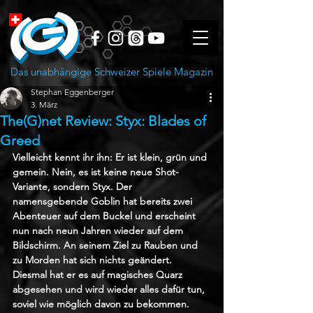
Das unabhängige Schweizer Spiele Magazin
Stephan Eggenberger
3. März
The(G)net Review: Styx: Blades of
Greed
Vielleicht kennt ihr ihn: Er ist klein, grün und 
gemein. Nein, es ist keine neue Shot-
Variante, sondern Styx. Der 
namensgebende Goblin hat bereits zwei 
Abenteuer auf dem Buckel und erscheint 
nun nach neun Jahren wieder auf dem 
Bildschirm. An seinem Ziel zu Rauben und 
zu Morden hat sich nichts geändert. 
Diesmal hat er es auf magisches Quarz 
abgesehen und wird wieder alles dafür tun, 
soviel wie möglich davon zu bekommen.