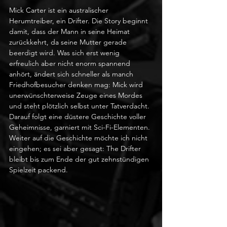
Mick Carter ist ein australischer 
Herumtreiber, ein Drifter. Die Story beginnt 
damit, dass der Mann in seine Heimat 
zurückkehrt, da seine Mutter gerade 
beerdigt wird. Was sich erst wenig 
erfreulich aber nicht enorm spannend 
anhört, ändert sich schneller als manch 
Friedhofbesucher denken mag: Mick wird 
unerwünschterweise Zeuge eines Mordes 
und steht plötzlich selbst unter Tatverdacht. 
Darauf folgt eine düstere Geschichte voller 
Geheimnisse, garniert mit Sci-Fi-Elementen. 
Weiter auf die Geschichte möchte ich nicht 
eingehen; es sei aber gesagt: The Drifter 
bleibt bis zum Ende der gut zehnstündigen 
Spielzeit packend.