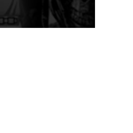
The Drifter ist als Download für PC sowie 
Nintendo Switch (2) erhältlich. Wir haben 
das Spiel auf der Switch 2 getestet. Das 
Test-Muster stammt von 
Powerhoof
, wofür 
wir uns herzlich bedanken.
Jetzt Spiele bei WoG.ch bestellen!
Adventure
Switch
Switch2
Point-and-Klick
Reviews
Nintendo
PC