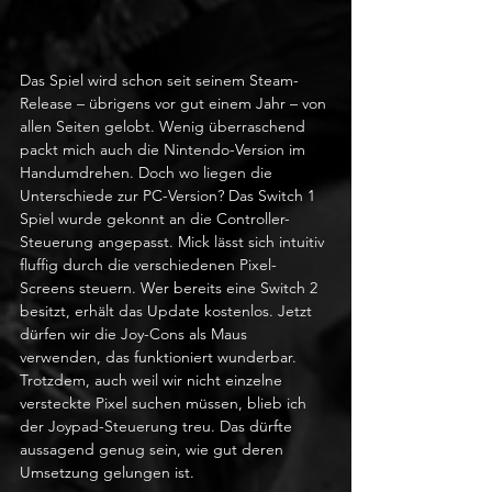
Das Spiel wird schon seit seinem Steam-
Release – übrigens vor gut einem Jahr – von 
allen Seiten gelobt. Wenig überraschend 
packt mich auch die Nintendo-Version im 
Handumdrehen. Doch wo liegen die 
Unterschiede zur PC-Version? Das Switch 1 
Spiel wurde gekonnt an die Controller-
Steuerung angepasst. Mick lässt sich intuitiv 
fluffig durch die verschiedenen Pixel-
Screens steuern. Wer bereits eine Switch 2 
besitzt, erhält das Update kostenlos. Jetzt 
dürfen wir die Joy-Cons als Maus 
verwenden, das funktioniert wunderbar. 
Trotzdem, auch weil wir nicht einzelne 
versteckte Pixel suchen müssen, blieb ich 
der Joypad-Steuerung treu. Das dürfte 
aussagend genug sein, wie gut deren 
Umsetzung gelungen ist.