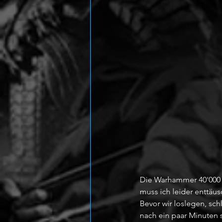
Die Warhammer 40'000 F
muss ich leider enttäus
Bevor wir loslegen, sch
nach ein paar Minuten s