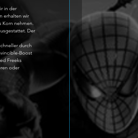
r in der 
 erhalten wir 
fs Korn nehmen. 
usgestattet. Der 
chneller durch 
vincible-Boost 
eed Freeks 
eren oder 