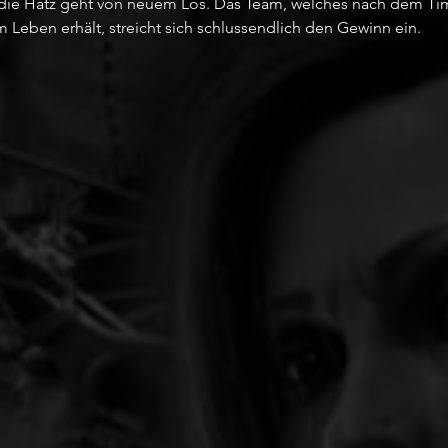
 die Hatz geht von neuem Los. Das Team, welches nach dem Ti
 Leben erhält, streicht sich schlussendlich den Gewinn ein. 