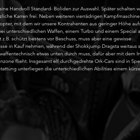
ine Handvoll Standard- Boliden zur Auswahl. Später schalten wi
zliche Karren frei. Neben weiteren vierrädrigen Kampfmaschinen
opter, mit dem wir unsere Kontrahenten aus geringer Höhe au
zwei unterschiedlichen Waffen, einem Turbo und einem Special a
 z.B. schützt bestens vor Beschuss, muss aber eine gewisse 
sse in Kauf nehmen, während der Shokkjump Dragsta weitaus s
r waffentechnisch etwas unten durch muss, dafür aber mit dem In
enzone flieht. Insgesamt elf durchgedrehte Ork-Cars sind in Sp
tattung unterliegen die unterschiedlichen Abilities einem kürz