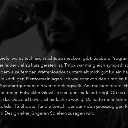
 Spiele, wo es technisch nichts zu meckern gibt. Saubere Program
 leider viel zu kurz geraten ist. Trifox war mir gleich sympathi
t dem ausufernden Waffenloadout unterhielt mich gut für ein h
ie kniffligen Plattformeinlagen. Ich war aber von den simplen 
Standardgegnern ein wenig gelangweilt. Am meisten freute ich
bei denen Entwickler Glowfish sein ganzes Talent zeigt. Ob es 
, das Dutzend Levels ist einfach zu wenig. Da hätte mehr kom
 solider TS-Shooter für die Switch, der dank den grosszügigen 
m Design eher jüngeren Spielern zusagen wird.