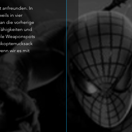
t anfreunden. In 
ils in vier 
man die vorherige 
Fähigkeiten und 
iele Weaponspots 
ikopterrucksack 
enn wir es mit 