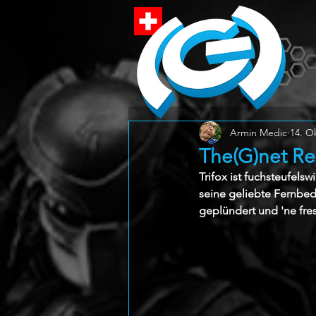
Armin Medic
14. O
The(G)net Rev
Trifox ist fuchsteufels
seine geliebte Fernbed
geplündert und 'ne fres