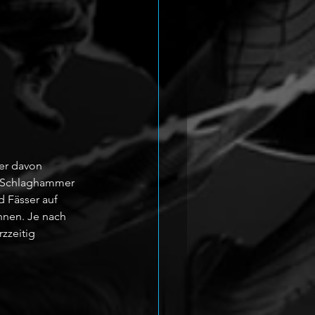
ier davon 
d Schlaghammer 
 Fässer auf 
nnen. Je nach 
zzeitig 