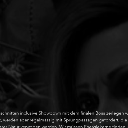
schnitten inclusive Showdown mit dem finalen Boss zerlegen wi
k, werden aber regelmässig mit Sprungpassagen gefordert, die o
erer Natur verwoben werden. Wir müssen Energiekerne finden 