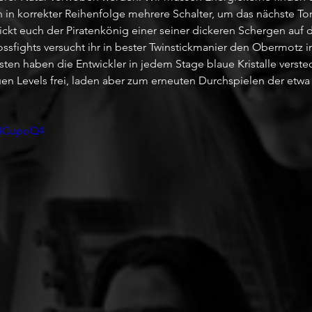
n in korrekter Reihenfolge mehrere Schalter, um das nächste To
ckt euch der Piratenkönig einer seiner dickeren Schergen auf d
sfights versucht ihr in bester Twinstickmanier den Obermotz in
ten haben die Entwickler in jedem Stage blaue Kristalle verstec
uen Levels frei, laden aber zum erneuten Durchspielen der etw
g4CupoQ4