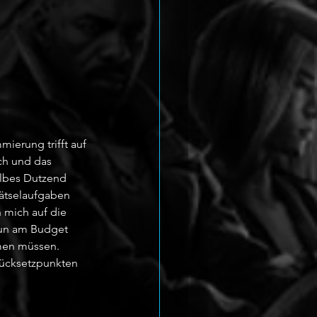
mierung trifft auf 
sch und das 
albes Dutzend 
Rätselaufgaben 
 mich auf die 
nun am Budget 
men müssen. 
Rücksetzpunkten 