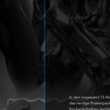
In den insgesamt 13 Ab
das nervige Piratenpac
Knobelaufgaben leicht