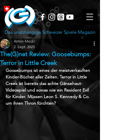
Das unabhängige Schweizer Spiele Magazin
Armin Medic
2. Sept. 2025
The(G)net Review: Goosebumps:
Terror in Little Creek
Goosebumps ist eines der meistverkauften 
Kinder-Bücher aller Zeiten. Terror in Little 
Creek ist bereits das achte Gänsehaut-
Videospiel und sowas wie ein Resident Evil 
für Kinder. Müssen Leon S. Kennedy & Co. 
um ihren Thron fürchten?