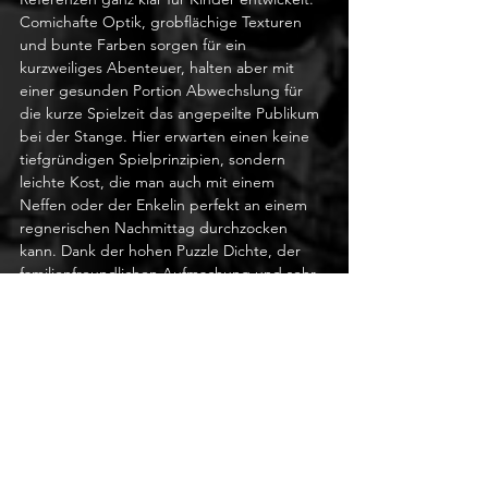
Comichafte Optik, grobflächige Texturen 
und bunte Farben sorgen für ein 
kurzweiliges Abenteuer, halten aber mit 
einer gesunden Portion Abwechslung für 
die kurze Spielzeit das angepeilte Publikum 
bei der Stange. Hier erwarten einen keine 
tiefgründigen Spielprinzipien, sondern 
leichte Kost, die man auch mit einem 
Neffen oder der Enkelin perfekt an einem 
regnerischen Nachmittag durchzocken 
kann. Dank der hohen Puzzle Dichte, der 
familienfreundlichen Aufmachung und sehr 
pazifistischen Ballermechanik wird der kleine 
Racker von Alpträumen verschont bleiben 
und trainiert sogar noch ein wenig die 
grauen Zellen. 