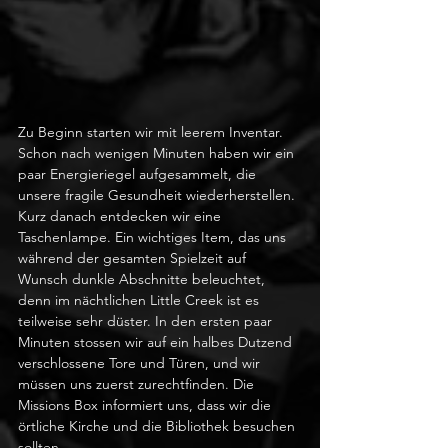
Zu Beginn starten wir mit leerem Inventar. 
Schon nach wenigen Minuten haben wir ein 
paar Energieriegel aufgesammelt, die 
unsere fragile Gesundheit wiederherstellen. 
Kurz danach entdecken wir eine 
Taschenlampe. Ein wichtiges Item, das uns 
während der gesamten Spielzeit auf 
Wunsch dunkle Abschnitte beleuchtet, 
denn im nächtlichen Little Creek ist es 
teilweise sehr düster. In den ersten paar 
Minuten stossen wir auf ein halbes Dutzend 
verschlossene Tore und Türen, und wir 
müssen uns zuerst zurechtfinden. Die 
Missions Box informiert uns, dass wir die 
örtliche Kirche und die Bibliothek besuchen 
sollten. 