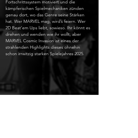
Fortschrittssystem motiviert und die 
kämpferischen Spielmechaniken zünden 
genau dort, wo das Genre seine Stärken 
hat. Wer MARVEL mag, wird’s feiern. Wer 
2D Beat’em Ups liebt, sowieso. Ihr könnt es 
drehen und wenden wie ihr wollt, aber 
MARVEL Cosmic Invasion ist eines der 
strahlenden Highlights dieses ohnehin 
schon irrwitzig starken Spielejahres 2025.
MARVEL Cosmic Invasion ist momentan nur 
als Download für PC, PS4, PS5, Switch und 
Switch 2 sowie Xbox Series X|S zu haben. 
Die Retail-Fassung erscheint im März 2026. 
Wir haben das Spiel auf dem PC und der 
PS5 Pro getestet. Das frühe Test-Muster 