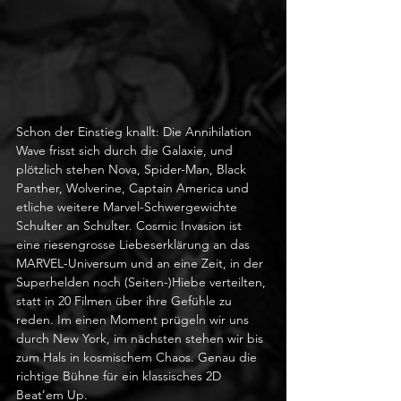
Schon der Einstieg knallt: Die Annihilation 
Wave frisst sich durch die Galaxie, und 
plötzlich stehen Nova, Spider-Man, Black 
Panther, Wolverine, Captain America und 
etliche weitere Marvel-Schwergewichte 
Schulter an Schulter. Cosmic Invasion ist 
eine riesengrosse Liebeserklärung an das 
MARVEL-Universum und an eine Zeit, in der 
Superhelden noch (Seiten-)Hiebe verteilten, 
statt in 20 Filmen über ihre Gefühle zu 
reden. Im einen Moment prügeln wir uns 
durch New York, im nächsten stehen wir bis 
zum Hals in kosmischem Chaos. Genau die 
richtige Bühne für ein klassisches 2D 
Beat’em Up.