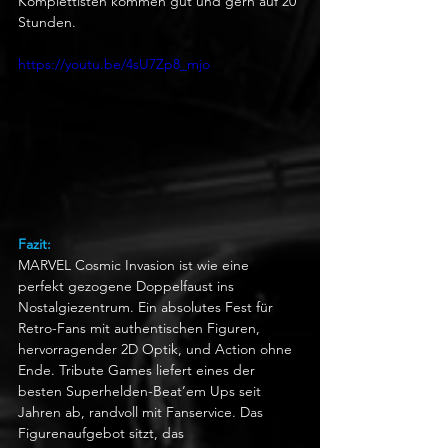
Komplettisten kommen gut und gern auf 20 
Stunden.
https://youtu.be/4sU7Zp8_mjo
Fazit:
MARVEL Cosmic Invasion ist wie eine 
perfekt gezogene Doppelfaust ins 
Nostalgiezentrum. Ein absolutes Fest für 
Retro-Fans mit authentischen Figuren, 
hervorragender 2D Optik, und Action ohne 
Ende. Tribute Games liefert eines der 
besten Superhelden-Beat’em Ups seit 
Jahren ab, randvoll mit Fanservice. Das 
Figurenaufgebot sitzt, das 