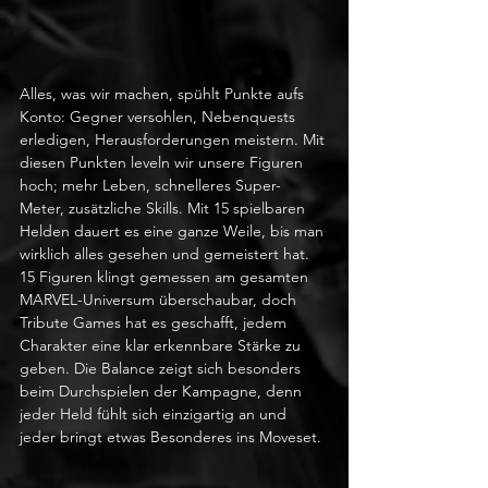
Alles, was wir machen, spühlt Punkte aufs 
Konto: Gegner versohlen, Nebenquests 
erledigen, Herausforderungen meistern. Mit 
diesen Punkten leveln wir unsere Figuren 
hoch; mehr Leben, schnelleres Super-
Meter, zusätzliche Skills. Mit 15 spielbaren 
Helden dauert es eine ganze Weile, bis man 
wirklich alles gesehen und gemeistert hat. 
15 Figuren klingt gemessen am gesamten 
MARVEL-Universum überschaubar, doch 
Tribute Games hat es geschafft, jedem 
Charakter eine klar erkennbare Stärke zu 
geben. Die Balance zeigt sich besonders 
beim Durchspielen der Kampagne, denn 
jeder Held fühlt sich einzigartig an und 
jeder bringt etwas Besonderes ins Moveset.