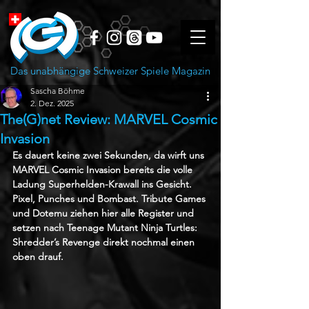
Das unabhängige Schweizer Spiele Magazin
Sascha Böhme
2. Dez. 2025
The(G)net Review: MARVEL Cosmic
Invasion
Es dauert keine zwei Sekunden, da wirft uns 
MARVEL Cosmic Invasion bereits die volle 
Ladung Superhelden-Krawall ins Gesicht. 
Pixel, Punches und Bombast. Tribute Games 
und Dotemu ziehen hier alle Register und 
setzen nach Teenage Mutant Ninja Turtles: 
Shredder’s Revenge direkt nochmal einen 
oben drauf.