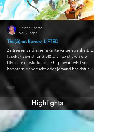
Sascha Böhme
vor 2 Tagen
The(G)net Review: LIFTED
Zeitreisen sind eine riskante Angelegenheit. Ein
falscher Schritt, und plötzlich existieren die
Dinosaurier wieder, die Gegenwart wird von
Robotern beherrscht oder jemand hat dafür
gesorgt, dass es nie Videospiele gab. In LIFTED
fällt die Katastrophe etwas kleiner aus: Die
Geschichte bleibt intakt, dafür funktioniert
ausgerechnet ein Kernelement nicht immer so,
wie es sollte. Das farbenfrohe Abenteuer ist das
Highlights
Debüt von Adventure Works, einem neuen Studio,
das vom ehemaligen D