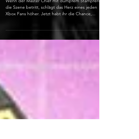
Sascha Böhme
27. März 2022
Halo Boots - limitiert auf 117 Paar
Wenn der Master Chief mit dumpfem Stampfen
die Szene betritt, schlägt das Herz eines jeden
Xbox Fans höher. Jetzt habt ihr die Chance,...