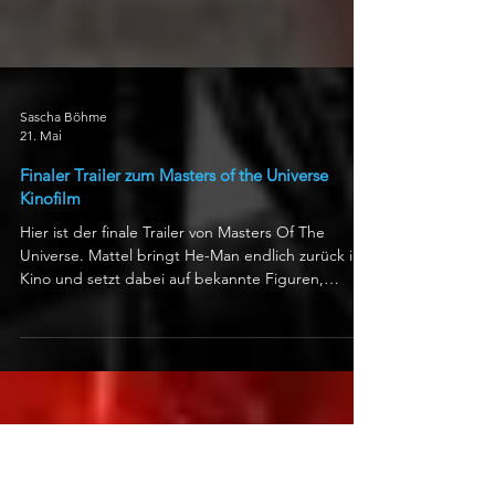
Sascha Böhme
21. Mai
Finaler Trailer zum Masters of the Universe
Kinofilm
Hier ist der finale Trailer von Masters Of The
Universe. Mattel bringt He-Man endlich zurück ins
Kino und setzt dabei auf bekannte Figuren,
moderne Inszenierung und einen prominenten
Cast. Die Kultmarke der 1980er Jahre erhält damit
nach einem langen und wechselhaften
Entwicklungsprozess eine neue Chance auf der
grossen Leinwand. Regie führt Travis Knight, das