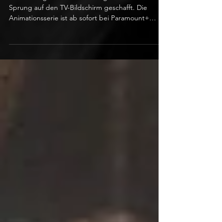
Among Us wird zur TV-Serie auf Paramount+
Das Gaming Phänomen Among Us hat den
Sprung auf den TV-Bildschirm geschafft. Die
Animationsserie ist ab sofort bei Paramount+
verfügbar und umfasst zehn Episoden, die direkt
komplett abrufbar sind. Inhaltlich bleibt die
Umsetzung nah am Spiel: Eine bunte Crew
erledigt Aufgaben auf einem Raumschiff, während
sich ein Verräter unter ihnen versteckt. Nach und
nach verschwinden Besatzungsmitglieder, und die
Überlebenden müssen herausfinden, wem sie
noch trauen können. Die englisch