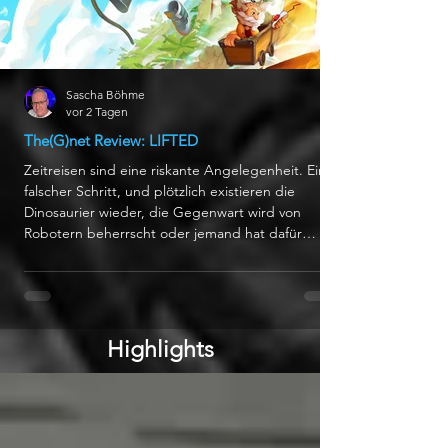
Sascha Böhme
vor 2 Tagen
The(G)net Review: LIFTED
Zeitreisen sind eine riskante Angelegenheit. Ein
falscher Schritt, und plötzlich existieren die
Dinosaurier wieder, die Gegenwart wird von
Robotern beherrscht oder jemand hat dafür
gesorgt, dass es nie Videospiele gab. In LIFTED
fällt die Katastrophe etwas kleiner aus: Die
Geschichte bleibt intakt, dafür funktioniert
ausgerechnet ein Kernelement nicht immer so,
wie es sollte. Das farbenfrohe Abenteuer ist das
Highlights
Debüt von Adventure Works, einem neuen Studio,
das vom ehemaligen D