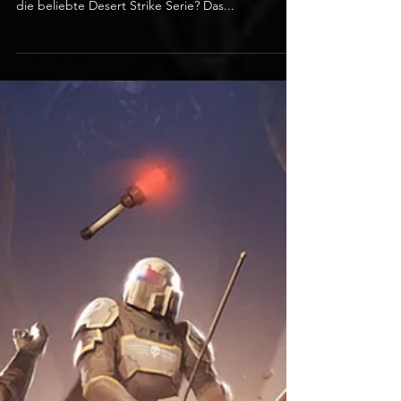
Sascha Böhme
1. Mai 2015
The(G)net Review: Project Root
Ein 'Open-World-Arcade-Shooter' in der Tradition
des 93er Shareware-Hits Zone 66, mit Anleihen an
die beliebte Desert Strike Serie? Das...