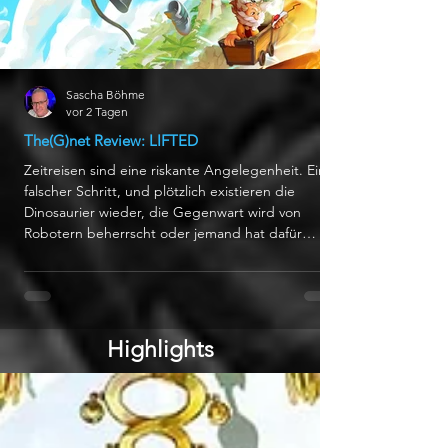
Sascha Böhme
vor 2 Tagen
The(G)net Review: LIFTED
Zeitreisen sind eine riskante Angelegenheit. Ein
falscher Schritt, und plötzlich existieren die
Dinosaurier wieder, die Gegenwart wird von
Robotern beherrscht oder jemand hat dafür
gesorgt, dass es nie Videospiele gab. In LIFTED
fällt die Katastrophe etwas kleiner aus: Die
Geschichte bleibt intakt, dafür funktioniert
ausgerechnet ein Kernelement nicht immer so,
wie es sollte. Das farbenfrohe Abenteuer ist das
Highlights
Debüt von Adventure Works, einem neuen Studio,
das vom ehemaligen D