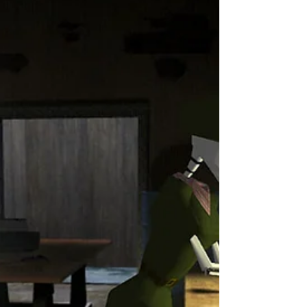
5. März 2015
The(G)net Review: Helldivers
Helldivers sieht auf den ersten Blick aus, wie jeder
andere Twin-Stick-Shooter. Der Mix aus Diablo,
Destiny, Renegade Ops und Paul...